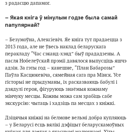
з радасцю дапамог.
– Якая кніга ў мінулым годзе была самай
папулярнай?
– Безумоўна, Алексіевіч. Яе кніга тут прадаецца з
2013 года, але не ўвесь наклад беларускага
перакладу “Час сэканд-хэнд” быў прададзены. А
пасля Нобелеўскай прэміі давялося выпусціць яшчэ
адзін.
За гэты год – канешне, “План Бабарозы”
Паўла Касцюкевіча, сямейная сага пра Мінск. Усе
гісторыі не прыдуманы, іх расказваюць бабулі і
дзядулі героя, фігуруюць знаёмыя кожнаму
мінчуку месцы. Кожны можа сам зрабіць сабе
экскурсію: чытаць і хадзіць па месцах з кніжкі.
Дзіцячыя кніжкі на белмове вельмі добра купляюць
– у Беларусі ёсць вялікі дэфіцыт беларускамоўных