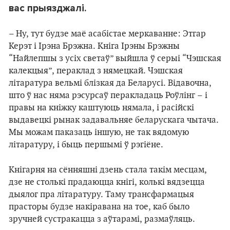
вас прыязджалі.
– Ну, тут будзе маё асабістае меркаванне: Этгар
Керэт і Ірэна Брэжна. Кніга Ірэны Брэжны
“Найлепшы з усіх светаў” выйшла ў серыі “Чэшская
калекцыя”, пераклад з нямецкай. Чэшская
літаратура вельмі блізкая да Беларусі. Відавочна,
што ў нас няма рэсурсаў перакладаць Роўлінг – і
правы на кніжку каштуюць нямала, і расійскі
выдавецкі рынак задавальняе беларускага чытача.
Мы можам паказаць іншую, не так вядомую
літаратуру, і быць першымі ў рэгіёне.
Кнігарня на сённяшні дзень стала такім месцам,
дзе не столькі прадаюцца кнігі, колькі вядзецца
дыялог пра літаратуру. Таму трансфармацыя
прасторы будзе накіравана на тое, каб было
зручней сустракацца з аўтарамі, размаўляць.