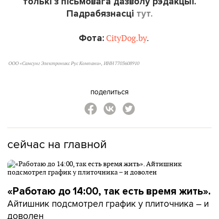
толькі з пісьмовага дазволу рэдакцыі.
Падрабязнасці
тут
.
Фота:
CityDog.by
.
ООО «Самсунг Электроникс Рус Компани», ИНН 7703608910
поделиться
сейчас на главной
«Работаю до 14:00, так есть время жить».
Айтишник подсмотрел график у плиточника – и
доволен