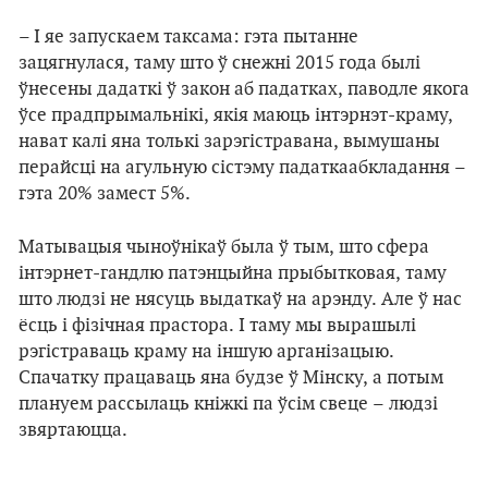
– І яе запускаем таксама: гэта пытанне
зацягнулася, таму што ў снежні 2015 года былі
ўнесены дадаткі ў закон аб падатках, паводле якога
ўсе прадпрымальнікі, якія маюць інтэрнэт-краму,
нават калі яна толькі зарэгістравана, вымушаны
перайсці на агульную сістэму падаткаабкладання –
гэта 20% замест 5%.
Матывацыя чыноўнікаў была ў тым, што сфера
інтэрнет-гандлю патэнцыйна прыбытковая, таму
што людзі не нясуць выдаткаў на арэнду. Але ў нас
ёсць і фізічная прастора. І таму мы вырашылі
рэгістраваць краму на іншую арганізацыю.
Спачатку працаваць яна будзе ў Мінску, а потым
плануем рассылаць кніжкі па ўсім свеце – людзі
звяртаюцца.