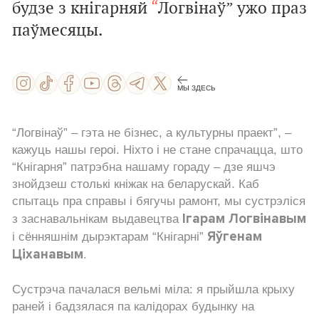
будзе з кнігарняй
“
Логвінаў” ужо праз
паўмесяцы.
МЫ ЗДЕСЬ
“Логвінаў” – гэта не бізнес, а культурны праект”, –
кажуць нашы героі. Ніхто і не стане спрачацца, што
“Кнігарня” патрэбна нашаму гораду – дзе яшчэ
знойдзеш столькі кніжак на беларускай. Каб
спытаць пра справы і бягучы рамонт, мы сустрэліся
Ігарам Логвінавым
з заснавальнікам выдавецтва
Яўгенам
і сённяшнім дырэктарам “Кнігарні”
Ціханавым
.
Сустрэча пачалася вельмі міла: я прыйшла крыху
раней і бадзялася па калідорах будынку на