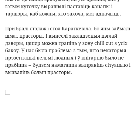
гэтым куточку вырашылі паставіць канапы і
таршэры, каб кожны, хто захоча, мог адпачыць.
Прыбралі стэлаж і стол Караткевіча, бо яны займалі
шмат прасторы. І вынеслі закладзеныя цэглай
дзверы, цяпер можна трапіць у зону chill out з усіх
бакоў. У нас была праблема з тым, што некаторыя
прэзентацыі вельмі людныя і ў кнігарню было не
прабіцца
– будзем намагацца выправіць сітуацыю і
вызваліць больш праcторы.