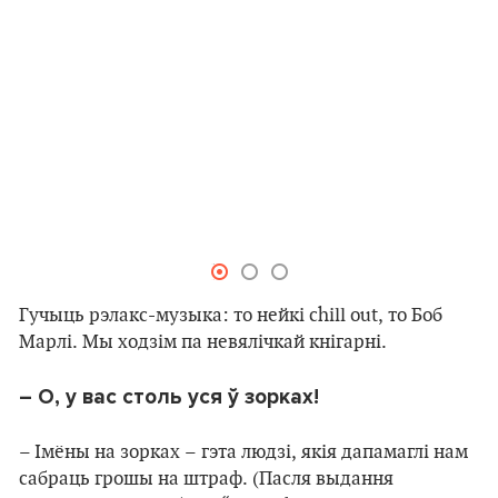
Гучыць рэлакс-музыка: то нейкі сhill оut, то Боб
Марлі. Мы ходзім па невялічкай кнігарні.
– О, у вас столь уся ў зорках!
– Імёны на зорках – гэта людзі, якія дапамаглі нам
сабраць грошы на штраф. (Пасля выдання