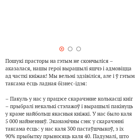
Пошукі прасторы на гэтым не скончыліся –
аказалася, нашы героі вырашылі яшчэ і адмовіцца
ад часткі кніжак! Мы вельмі здзівіліся, але і ў гэтым
таксама ёсць ладная бізнес-ідэя:
–
Пакуль у нас у працэсе скарачэнне колькасці кніг
– прыбралі некалькі стэлажоў і вырашылі пакінуць
у краме найбольш якасныя кніжкі. У нас было каля
5 000 найменняў. Эканамічны сэнс у скарачэнні
таксама ёсць: у нас каля 300 пастаўшчыкоў, з іх
90% прыбытку прыносяць каля 40. Падумалі, што