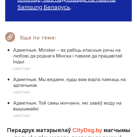
Samsung Беларусь
.
Еще по теме:
Адметныя. Minsker – як рабіць класныя рэчы на
любові да роднага Мінска і павазе да працавітай
Індыі
АДМЕТНЫЯ
Адметныя. Мы ведаем, куды вам варта паехаць на
адпачынак
АДМЕТНЫЯ
Адметныя. Той самы мінчанін, які завёў моду на
вышымайкі
АДМЕТНЫЯ
Перадрук матэрыялаў
CityDog.by
магчымы