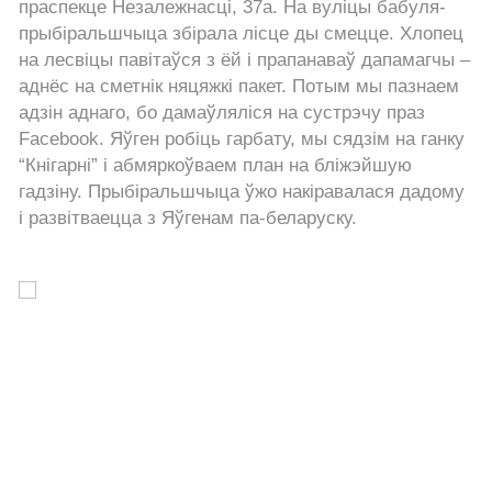
праспекце Незалежнасці, 37а. На вуліцы бабуля-
прыбіральшчыца збірала лісце ды смецце. Хлопец
на лесвіцы павітаўся з ёй і прапанаваў дапамагчы –
аднёс на сметнік няцяжкі пакет. Потым мы пазнаем
адзін аднаго, бо дамаўляліся на сустрэчу праз
Facebook. Яўген робіць гарбату, мы сядзім на ганку
“Кнігарні” і абмяркоўваем план на бліжэйшую
гадзіну. Прыбіральшчыца ўжо накіравалася дадому
і развітваецца з Яўгенам па-беларуску.