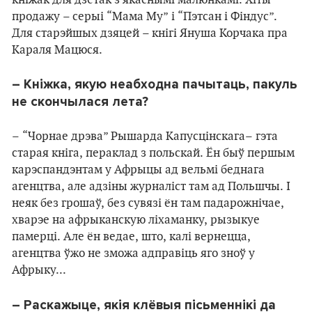
кніжак для дзетак з якаснымі малюнкамі. Хіты
продажу – серыі “
Мама Му” і “Пэтсан і Фіндус”.
Для старэйшых дзяцей – кнігі Януша Корчака пра
Караля Мацюся.
– Кніжка, якую неабходна пачытаць, пакуль
не скончылася лета?
– “Чорнае дрэва” Рышарда Капусцінскага– гэта
старая кніга, пераклад з польскай. Ён быў першым
карэспандэнтам у Афрыцы ад вельмі беднага
агенцтва, але адзіны журналіст там ад Польшчы. І
неяк без грошаў, без сувязі ён там падарожнічае,
хварэе на афрыканскую ліхаманку, рызыкуе
памерці. Але ён ведае, што, калі вернецца,
агенцтва ўжо не зможа адправіць яго зноў у
Афрыку...
– Раскажыце, якія к
лёвыя пісьменнікі да