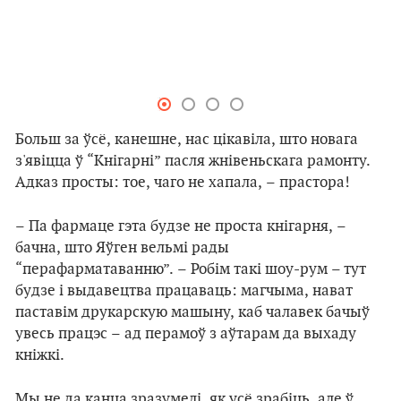
Больш за ўсё, канешне, нас цікавіла, што новага
з'явіцца ў “Кнігарні” пасля жнівеньскага рамонту.
Адказ просты: тое, чаго не хапала, – прастора!
– Па фармаце гэта будзе не проста кнігарня, –
бачна, што Яўген вельмі рады
“перафарматаванню”. – Робім
такі шоу-рум – тут
будзе і выдавецтва працаваць: магчыма, нават
паставім друкарскую машыну, каб чалавек бачыў
увесь працэс – ад перамоў з аўтарам да выхаду
кніжкі.
Мы не да канца зразумелі, як усё зрабіць, але ў