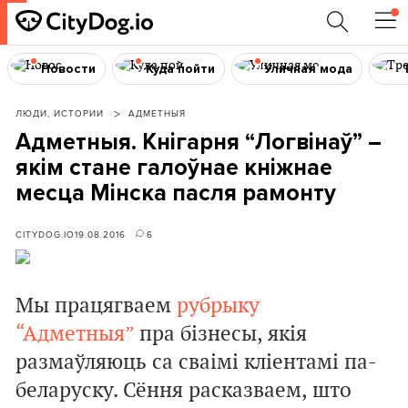
Новости
Куда пойти
Уличная мода
ЛЮДИ, ИСТОРИИ
АДМЕТНЫЯ
Адметныя. Кнігарня “Логвінаў” –
якім стане галоўнае кніжнае
месца Мінска пасля рамонту
CITYDOG.IO
19.08.2016
6
Мы працягваем
рубрыку
“Адметныя”
пра бізнесы, якія
размаўляюць са сваімі кліентамі па-
беларуску. Сёння расказваем, што