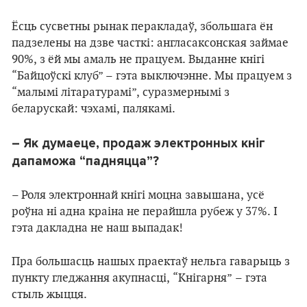
Ёсць сусветны рынак перакладаў, збольшага ён
падзелены на дзве часткі: англасаксонская займае
90%, з ёй мы амаль не працуем. Выданне кнігі
“Байцоўскі клуб”
– гэта выключэнне. Мы працуем з
“малымі літаратурамі”, суразмернымі з
беларускай: чэхамі, палякамі.
– Як думаеце, продаж электронных кніг
дапаможа “падняцца”?
– Роля электроннай кнігі моцна завышана, усё
роўна ні адна краіна не перайшла рубеж у 37%. І
гэта дакладна не наш выпадак!
Пра большасць нашых праектаў нельга гаварыць з
пункту гледжання акупнасці, “Кнігарня” – гэта
стыль жыцця.