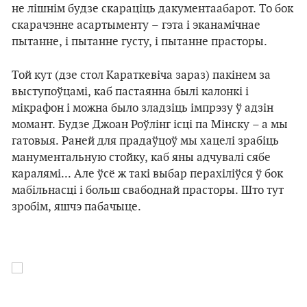
не лішнім будзе скараціць дакументаабарот. То бок
скарачэнне асартыменту – гэта і эканамічнае
пытанне, і пытанне густу, і пытанне прасторы.
Той кут (дзе стол Караткевіча зараз) пакінем за
выступоўцамі, каб пастаянна былі калонкі і
мікрафон і можна было зладзіць імпрэзу ў адзін
момант. Будзе Джоан Роўлінг ісці па Мінску – а мы
гатовыя. Раней для прадаўцоў мы хацелі зрабіць
манументальную стойку, каб яны адчувалі сябе
каралямі... Але ўсё ж такі выбар перахіліўся ў бок
мабільнасці і больш свабоднай прасторы. Што тут
зробім, яшчэ пабачыце.