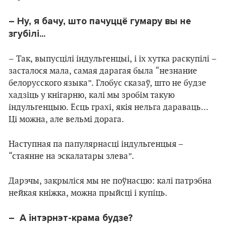
– Ну, я бачу, што пачуццё гумару вы не
згубілі...
– Так, выпусцілі індульгенцыі, і іх хутка раскупілі –
засталося мала, самая дарагая была “незнание
белорусского языка”. Глобус сказаў, што не будзе
хадзіць у кнігарню, калі мы зробім такую
індульгенцыю. Ёсць грахі, якія нельга дараваць…
Ці можна, але вельмі дорага.
Наступная па папулярнасці індульгенцыя –
“стаянне на эскалатары злева”.
Дарэчы, закрыліся мы не поўнасцю: калі патрэбна
нейкая кніжка, можна прыйсці і купіць.
– А інтэрнэт-крама будзе?