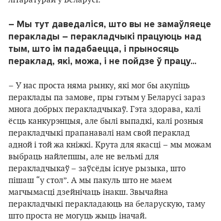
літаратурай у Беларусі.
– Мы тут даведаліся, што вы не замаўляеце
пераклады – перакладчыкі працуюць над
тым, што ім падабаецца, і прыносяць
пераклад, які, можа, і не пойдзе ў працу...
– У нас проста няма рынку, які мог бы акупіць
пераклады па замове, пры гэтым у Беларусі зараз
многа добрых перакладчыкаў. Гэта здорава, калі
ёсць канкурэнцыя, але былі выпадкі, калі розныя
перакладчыкі прапанавалі нам свой пераклад
адной і той жа кніжкі. Крута для якасці – мы можам
выбраць найлепшы, але не вельмі для
перакладчыкаў – заўсёды існуе рызыка, што
пішаш “у стол”. А мы пакуль што не маем
магчымасці дзейнічаць інакш. Звычайна
перакладчыкі перакладаюць на беларускую, таму
што проста не могуць жыць іначай.