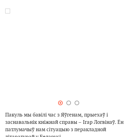
Пакуль мы бавілі час з Яўгенам, прыехаў і
заснавальнік кніжнай справы – Ігар Логвінаў. Ён
патлумачыў нам сітуацыю з перакладной