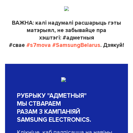
ВАЖНА: калі надумалі расшарыць гэты
матэрыял, не забывайце пра
хэштэгі: #адметныя
#свае
#s7mova
#SamsungBelarus
. Дзякуй!
РУБРЫКУ "АДМЕТНЫЯ"
МЫ СТВАРАЕМ
РАЗАМ З КАМПАНІЯЙ
SAMSUNG ELECTRONICS
.
Клікніце, каб падпісацца на навіны