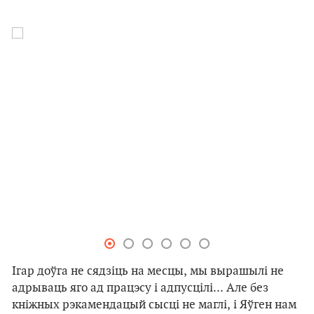
Ігар доўга не сядзіць на месцы, мы вырашылі не
адрываць яго ад працэсу і адпусцілі... Але без
кніжных рэкамендацый сысці не маглі, і Яўген нам