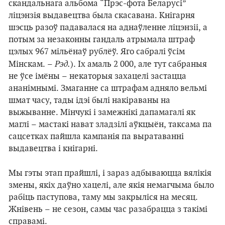
скандальнага альбома “Прэс-фота Беларусі”
ліцэнзія выдавецтва была скасавана. Кнігарня
шэсць разоў падавалася на аднаўленне ліцэнзіі, а
потым за незаконны гандаль атрымала штраф
цэлых 967 мільёнаў рублёў. Яго сабралі ўсім
Рэд.
Мінскам. –
). Іх амаль 2 000, але тут сабраныя
не ўсе імёны – некаторыя захацелі застацца
ананімнымі. З
маганне са штрафам адняло вельмі
шмат часу, тады ідэі былі накіраваны на
выжыванне. Мінчукі і замежнікі дапамагалі як
маглі – мастакі нават зладзілі аўкцыён, таксама па
сацсетках пайшла кампанія па выратаванні
выдавецтва і кнігарні.
Мы гэты этап прайшлі, і зараз адбываюцца вялікія
змены, якіх даўно хацелі, але якія немагчыма было
рабіць паступова, таму мы закрыліся на месяц.
Жнівень – не сезон, самы час разабрацца з такімі
справамі.