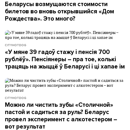
Беларусы возмущаются стоимости
билетов во вновь открывшийся «Дом
Рождества». Это много?
CITYHOTDOG
«У мяне 39 гадоў стажу і пенсія 700
рублёў». Пенсіянеры – пра тое, колькі
трацяць на жыццё ў Беларусі і ці хапае ім
CITYHOTDOG
Можно ли чистить зубы «Столичной»
пастой и садиться за руль? Беларус
провел эксперимент с алкотестером –
вот результат