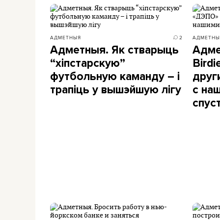
АДМЕТНЫЯ
2
АДМЕТНЫ
Адметныя. Як стварыць
Адме
“хіпстарскую”
Bird
футбольную каманду – і
друг
трапіць у вышэйшую лігу
с на
спус