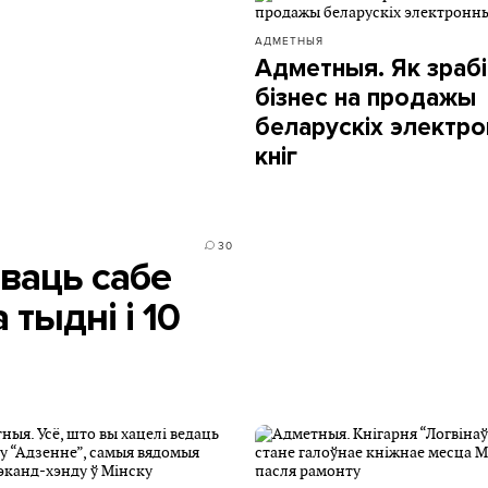
АДМЕТНЫЯ
Адметныя. Як зраб
бізнес на продажы
беларускіх электр
кніг
30
ваць сабе
 тыдні і 10