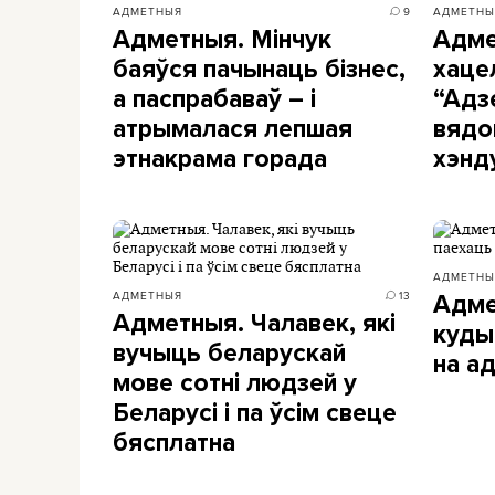
АДМЕТНЫЯ
9
АДМЕТНЫ
Адметныя. Мінчук
Адме
баяўся пачынаць бізнес,
хаце
а паспрабаваў – і
“Адз
атрымалася лепшая
вядо
этнакрама горада
хэнд
АДМЕТНЫ
АДМЕТНЫЯ
13
Адме
Адметныя. Чалавек, які
куды
вучыць беларускай
на а
мове сотні людзей у
Беларусі і па ўсім свеце
бясплатна