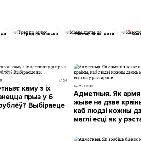
ода
Тред по-мински
Мамы, папы, дети
Ква
Я
24
АДМЕТНЫЯ
тныя: каму з іх
Адметныя. Як армя
анецца прыз у 6
жыве на дзве краін
рублёў? Выбіраеце
каб людзі кожны д
маглі есці як у рэс