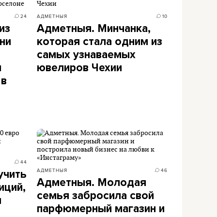
24
АДМЕТНЫЯ
10
из
Адметныя. Минчанка,
ни
которая стала одним из
самых узнаваемых
л
ювелиров Чехии
 в
44
АДМЕТНЫЯ
46
учить
Адметныя. Молодая
иций,
семья забросила свой
и
парфюмерный магазин и