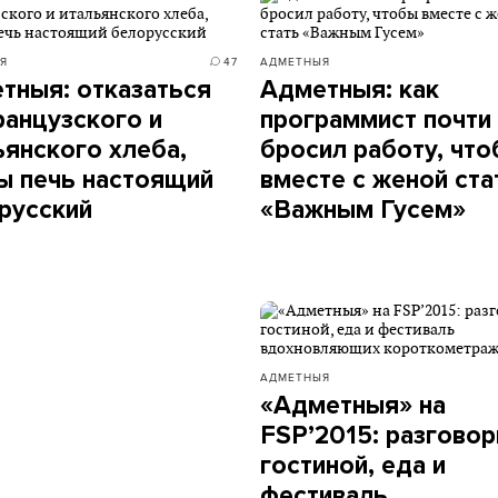
Я
47
АДМЕТНЫЯ
тныя: отказаться
Адметныя: как
ранцузского и
программист почти
ьянского хлеба,
бросил работу, чт
ы печь настоящий
вместе с женой ста
русский
«Важным Гусем»
АДМЕТНЫЯ
«Адметныя» на
FSP’2015: разговор
гостиной, еда и
фестиваль