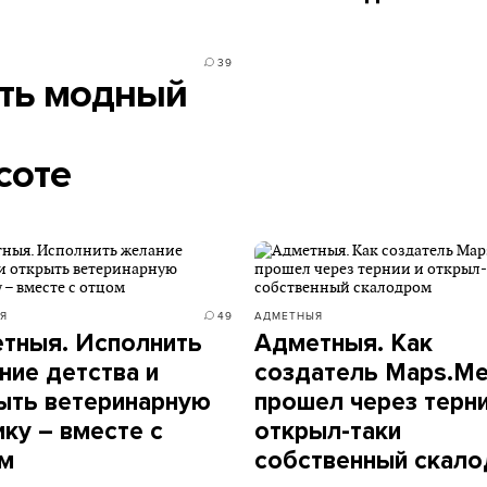
39
ать модный
соте
Я
49
АДМЕТНЫЯ
тныя. Исполнить
Адметныя. Как
ние детства и
создатель Maps.M
ыть ветеринарную
прошел через терни
ику – вместе с
открыл-таки
м
собственный скал