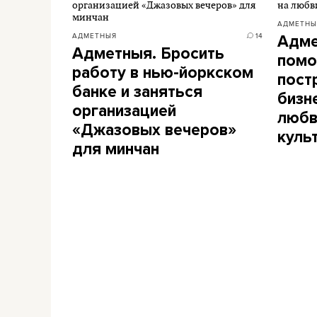
АДМЕТНЫ
АДМЕТНЫЯ
14
Адме
Адметныя. Бросить
помо
работу в нью-йоркском
пост
банке и заняться
бизн
организацией
любв
«Джазовых вечеров»
куль
для минчан