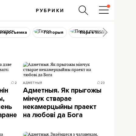
РУБРИКИ
ртиросъемка
Гісторыя
Пора к психологу
2
АДМЕТНЫЯ
23
нін
Адметныя. Як прыгожы
ы,
мінчук стварае
зень
некамерцыйны праект
таране
на любові да Бога