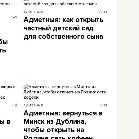
АДМЕТНЫЯ
33
45
Адметныя: как открыть
частный детский сад
для собственного сына
обы
ть
6
АДМЕТНЫЯ
18
Адметныя: вернуться в
ы в
Минск из Дублина,
чтобы открыть на
Родине сеть кофеен