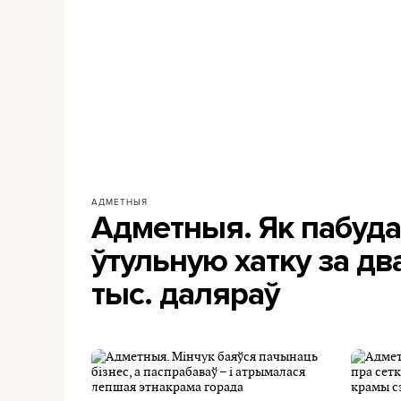
АДМЕТНЫЯ
Адметныя. Як пабуда
ўтульную хатку за два
тыс. даляраў