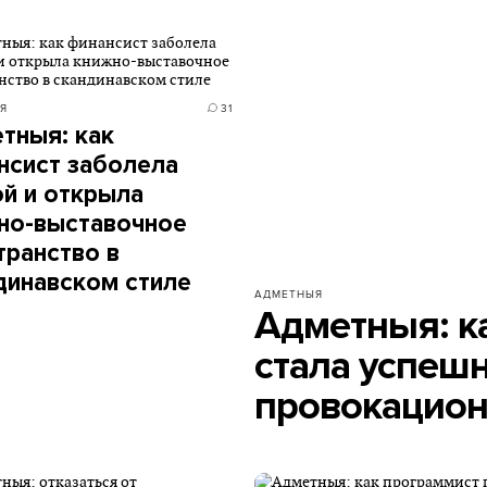
Я
31
тныя: как
нсист заболела
ой и открыла
но-выставочное
транство в
динавском стиле
АДМЕТНЫЯ
Адметныя: к
стала успеш
провокацио