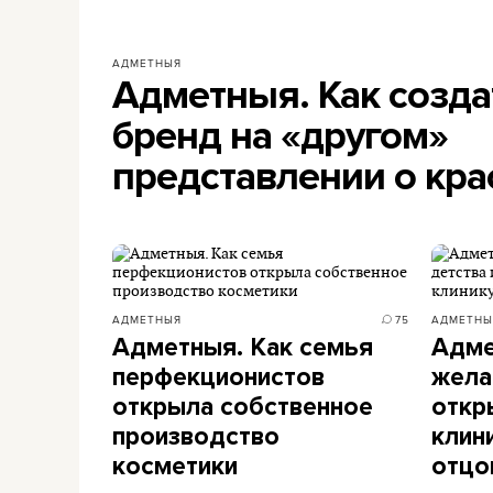
АДМЕТНЫЯ
Адметныя. Как созд
бренд на «другом»
представлении о кра
АДМЕТНЫЯ
75
АДМЕТНЫ
Адметныя. Как семья
Адме
перфекционистов
жела
открыла собственное
откр
производство
клин
косметики
отцо