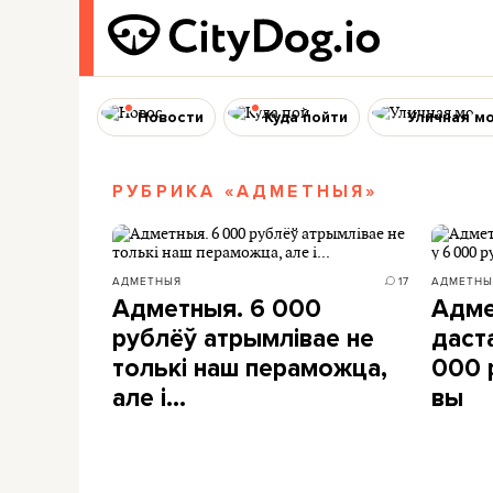
Новости
Куда пойти
Уличная м
РУБРИКА «АДМЕТНЫЯ»
АДМЕТНЫЯ
17
АДМЕТНЫ
Адметныя. 6 000
Адме
рублёў атрымлівае не
даст
толькі наш пераможца,
000 
але і...
вы