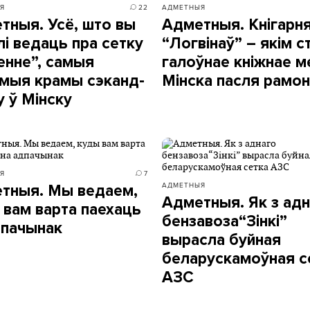
Я
22
АДМЕТНЫЯ
тныя. Усё, што вы
Адметныя. Кнігарн
лі ведаць пра сетку
“Логвінаў” – якім с
енне”, самыя
галоўнае кніжнае м
мыя крамы сэканд-
Мінска пасля рамон
у ў Мінску
Я
7
АДМЕТНЫЯ
тныя. Мы ведаем,
Адметныя. Як з ад
 вам варта паехаць
бензавоза“Зінкі”
дпачынак
вырасла буйная
беларускамоўная с
АЗС