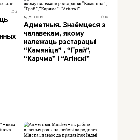
3
АДМЕТНЫЯ
14
іць
Адметныя. Знаёмцеся з
чалавекам, якому
онных
належаць рэстарацыі
“Камяніца” , “Грай”,
“Карчма” і “Агінскі”