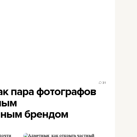
31
ак пара фотографов
ным
нным брендом