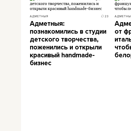
АДМЕТНЫЯ
23
АДМЕТНЫ
Адметныя:
Адме
познакомились в студии
от ф
детского творчества,
итал
поженились и открыли
чтоб
красивый handmade-
бело
бизнес