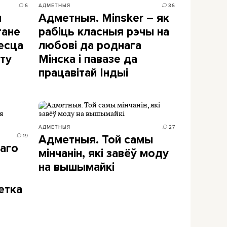
6
АДМЕТНЫЯ
36
я
Адметныя. Minsker – як
тане
рабіць класныя рэчы на
есца
любові да роднага
ту
Мінска і павазе да
працавітай Індыі
АДМЕТНЫЯ
27
19
Адметныя. Той самы
наго
мінчанін, які завёў моду
на вышымайкі
етка