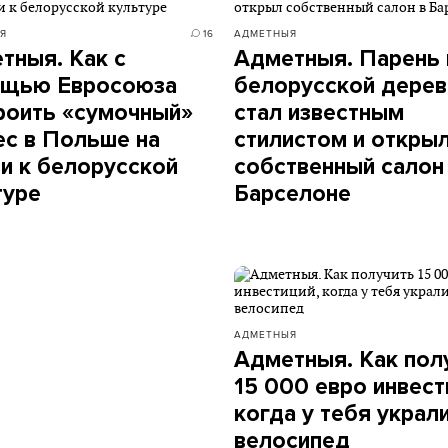
Я
16
АДМЕТНЫЯ
тныя. Как с
Адметныя. Парень 
щью Евросоюза
белорусской дерев
роить «сумочный»
стал известным
ес в Польше на
стилистом и откры
и к белорусской
собственный салон
туре
Барселоне
АДМЕТНЫЯ
Адметныя. Как пол
15 000 евро инвест
когда у тебя украл
велосипед