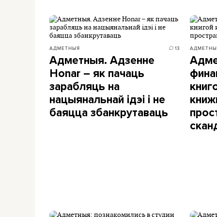
АДМЕТНЫЯ
13
АДМЕТНЫ
Адметныя. Адзенне
Адме
Honar – як пачаць
фина
зарабляць на
книг
нацыянальнай ідэі і не
книж
баяцца збанкрутаваць
прос
скан