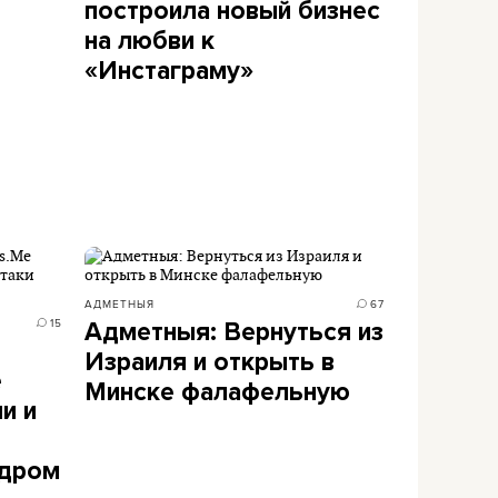
построила новый бизнес
на любви к
«Инстаграму»
АДМЕТНЫЯ
67
15
Адметныя: Вернуться из
Израиля и открыть в
e
Минске фалафельную
и и
одром