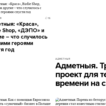
Я
16
тныя: «Краса»,
ie Shop, «ДЭПО» и
ие – что случилось
шими героями
тя год
АДМЕТНЫЯ
Адметныя. Т
проект для те
времени на с