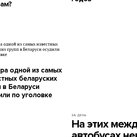
вам?
ра одной из самых
стных беларуских
п в Беларуси
или по уголовке
ЗА ДЕНЬ
На этих меж
автобусах н