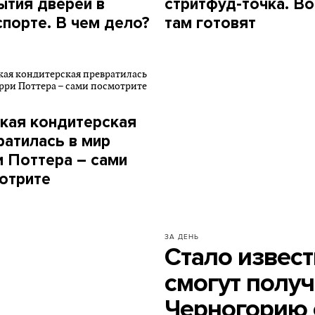
ытия дверей в
стритфуд-точка. Во
спорте. В чем дело?
там готовят
кая кондитерская
ратилась в мир
и Поттера – сами
отрите
ЗА ДЕНЬ
Стало извест
смогут получ
Черногорию 