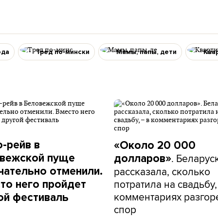
ода
Тред по-мински
Мамы, папы, дети
Ква
о-рейв в
«Около 20 000
. Беларус
вежской пуще
долларов»
рассказала, сколько
чательно отменили.
потратила на свадьбу,
то него пройдет
комментариях разгор
ой фестиваль
спор