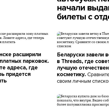
начали выда
билеты с от
нске расширили
Беларуски завели в
 платных парковок.
в Threads, где сов
те адреса, где
лучшую отечестве
Сравните
рь придется
косметику.
своим личным списк
ить