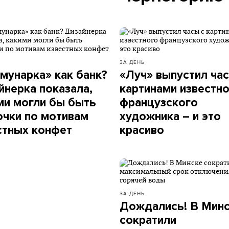
ЗА ДЕНЬ
мунарка» как банк?
«Луч» выпустил час
йнерка показала,
картинами известн
ми могли бы быть
французского
очки по мотивам
художника – и это
стных конфет
красиво
ЗА ДЕНЬ
Дождались! В Мин
сократили