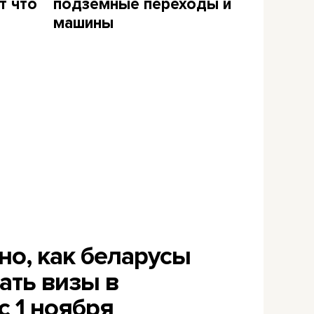
т что
подземные переходы и
машины
но, как беларусы
ать визы в
с 1 ноября