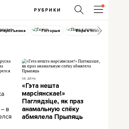
РУБРИКИ
ртиросъемка
Гісторыя
Пора к психологу
ЗА ДЕНЬ
«Гэта нешта
ка
марсіянскае!»
Паглядзіце, як праз
 – в
анамальную спёку
елся
абмялела Прыпяць