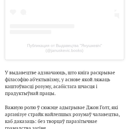
Публикация от Выдавецтва "Янушкевіч"
(@januskevic.books)
У выдавецтве адзначаюць, што кніга раскрывае
філасофію аб’ектывізму, у аснове якой ляжаць
каштоўнасці розуму, асабістага шчасця і
прадуктыўнай працы.
Важную ролю ў сюжэце адыгрывае Джон Голт, які
арганізуе страйк найлепшых розумаў чалавецтва,
каб даказаць: без творцаў паразітычнае
грамадства загіне.