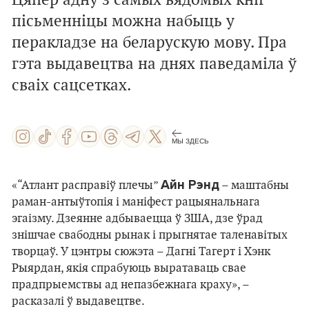
Цяпер адну з самых вядомых кніг
пісьменніцы можна набыць у
перакладзе на беларускую мову. Пра
гэта выдавецтва на днях паведаміла ў
сваіх сацсетках.
МЫ ЗДЕСЬ
Айн Рэнд
«“Атлант расправіў плечы”
– маштабны
раман-антыўтопія і маніфест рацыянальнага
эгаізму. Дзеянне адбываецца ў ЗША, дзе ўрад
знішчае свабодны рынак і прыгнятае таленавітых
творцаў. У цэнтры сюжэта – Дагні Тагерт і Хэнк
Рыярдан, якія спрабуюць выратаваць свае
прадпрыемствы ад непазбежнага краху», –
расказалі ў выдавецтве.