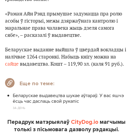
«Раман Айн Рэнд прымушае задумацца пра ролю
асобы ў гісторыі, межы дзяржаўнага кантролю і
маральнае права чалавека жыць дзеля самога
сябе», – расказалі ў выдавецтве.
Беларускае выданне выйшла ў цвёрдай вокладцы і
налічвае 1264 старонкі. Набыць кнігу можна на
сайце
выдавецтва. Кошт – 119,90 зл. (каля 91 руб.).
Еще по теме:
Беларускае выдавецтва шукае аўтараў. У вас яшчэ
ёсць час даслаць свой рукапіс
ЗА ДЕНЬ
Перадрук матэрыялаў
CityDog.io
магчымы
толькі з пісьмовага дазволу рэдакцыі.