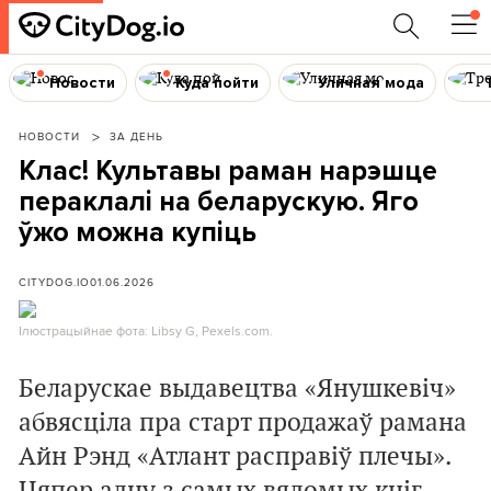
Новости
Куда пойти
Уличная мода
НОВОСТИ
ЗА ДЕНЬ
Клас! Культавы раман нарэшце
пераклалі на беларускую. Яго
ўжо можна купіць
CITYDOG.IO
01.06.2026
Ілюстрацыйнае фота: Libsy G, Pexels.com.
Беларускае выдавецтва «Янушкевіч»
абвясціла пра старт продажаў рамана
Айн Рэнд «Атлант расправіў плечы».