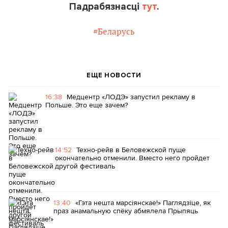
Падрабязнасці
тут
.
#Беларусь
ЕЩЕ НОВОСТИ
16:38
Медцентр «ЛОДЭ» запустил рекламу в
Польше. Это еще зачем?
14:52
Техно-рейв в Беловежской пуще
окончательно отменили. Вместо него пройдет
другой фестиваль
13:40
«Гэта нешта марсіянскае!» Паглядзіце, як
праз анамальную спёку абмялела Прыпяць