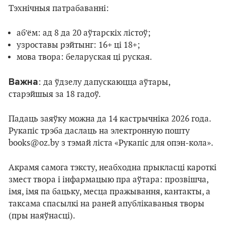
Тэхнічныя патрабаванні:
аб’ём: ад 8 да 20 аўтарскіх лістоў;
узроставы рэйтынг: 16+ ці 18+;
мова твора: беларуская ці руская.
Важна
: да ўдзелу дапускаюцца аўтары,
старэйшыя за 18 гадоў.
Падаць заяўку можна да 14 кастрычніка 2026 года.
Рукапіс трэба даслаць на электронную пошту
books@oz.by з тэмай ліста «Рукапіс для опэн-кола».
Акрамя самога тэксту, неабходна прыкласці кароткі
змест твора і інфармацыю пра аўтара: прозвішча,
імя, імя па бацьку, месца пражывання, кантакты, а
таксама спасылкі на раней апублікаваныя творы
(пры наяўнасці).