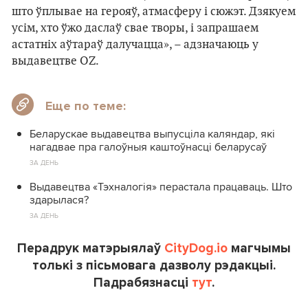
што ўплывае на герояў, атмасферу і сюжэт. Дзякуем
усім, хто ўжо даслаў свае творы, і запрашаем
астатніх аўтараў далучацца», – адзначаюць у
выдавецтве OZ.
Еще по теме:
Беларускае выдавецтва выпусціла каляндар, які
нагадвае пра галоўныя каштоўнасці беларусаў
ЗА ДЕНЬ
Выдавецтва «Тэхналогія» перастала працаваць. Што
здарылася?
ЗА ДЕНЬ
Перадрук матэрыялаў
CityDog.io
магчымы
толькі з пісьмовага дазволу рэдакцыі.
Падрабязнасці
тут
.