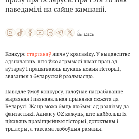
прозу пра Беларусь. Пра гэта 26 мая
паведамілі на сайце кампаніі.
МЫ ЗДЕСЬ
Конкурс
стартаваў
яшчэ ў красавіку. У выдавецтве
адзначаюць, што ўжо атрымалі шмат прац ад
аўтараў і працягваюць шукаць новыя гісторыі,
звязаныя з беларускай рэальнасцю.
Паводле ўмоў конкурсу, галоўнае патрабаванне –
выразная і пазнавальная прывязка сюжэта да
Беларусі. Жанр можа быць любым: ад рэалізму да
фантастыкі. Аднак у OZ кажуць, што найбольш іх
цікавяць правінцыйныя гісторыі, дэтэктывы і
трылеры, а таксама любоўныя раманы.