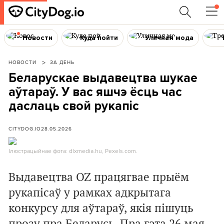
Новости
Куда пойти
Уличная мода
НОВОСТИ
ЗА ДЕНЬ
Беларускае выдавецтва шукае
аўтараў. У вас яшчэ ёсць час
даслаць свой рукапіс
CITYDOG.IO
28.05.2026
Ілюстрацыйнае фота: dlxmedia.hu, Pexels.com.
Выдавецтва OZ працягвае прыём
рукапісаў у рамках адкрытага
конкурсу для аўтараў, якія пішуць