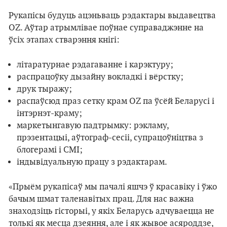
Рукапісы будуць ацэньваць рэдактары выдавецтва
OZ. Аўтар атрымлівае поўнае суправаджэнне на
ўсіх этапах стварэння кнігі:
літаратурнае рэдагаванне і карэктуру;
распрацоўку дызайну вокладкі і вёрстку;
друк тыражу;
распаўсюд праз сетку крам OZ па ўсёй Беларусі і
інтэрнэт-краму;
маркетынгавую падтрымку: рэкламу,
прэзентацыі, аўтограф-сесіі, супрацоўніцтва з
блогерамі і СМІ;
індывідуальную працу з рэдактарам.
«Прыём рукапісаў мы пачалі яшчэ ў красавіку і ўжо
бачым шмат таленавітых прац. Для нас важна
знаходзіць гісторыі, у якіх Беларусь адчуваецца не
толькі як месца дзеяння, але і як жывое асяроддзе,