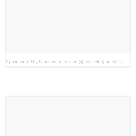
A post shared by Красивая и смелая (@nosibelno)
on
Jul 2, 2018 at 1:36pm PDT