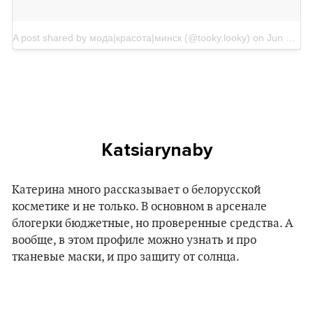
A post shared by мода|красота|минск (@tooky.looky)
on
Jun 10, 2018 at 11:09am PDT
Katsiarynaby
Катерина много рассказывает о белорусской
косметике и не только. В основном в арсенале
блогерки бюджетные, но проверенные средства. А
вообще, в этом профиле можно узнать и про
тканевые маски, и про защиту от солнца.