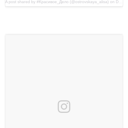
A post shared by #Kрасивое_Дело (@ostrovskaya_alisa)
on
Dec 27, 2017 at 3:53am PST