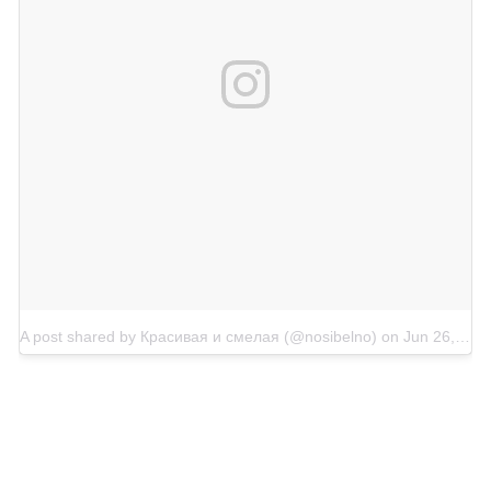
A post shared by Красивая и смелая (@nosibelno)
on
Jun 26, 2018 at 2:53am PDT