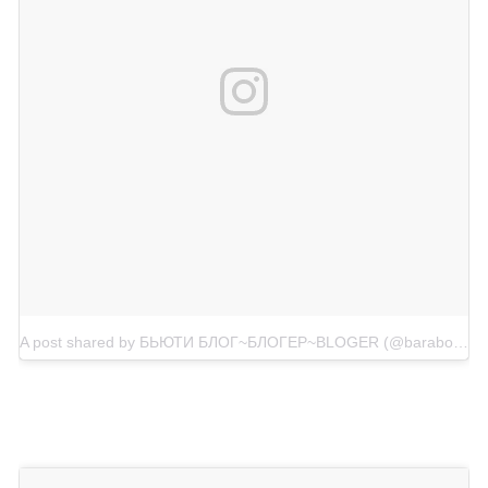
A post shared by БЬЮТИ БЛОГ~БЛОГЕР~BLOGER (@barabolya_olya_blog)