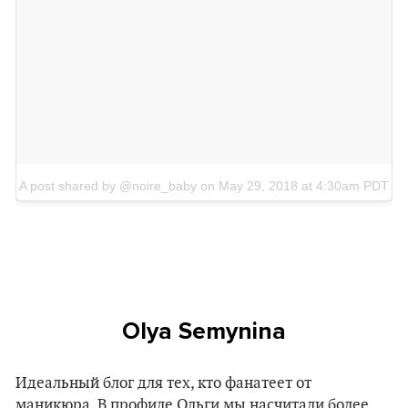
A post shared by @noire_baby
on
May 29, 2018 at 4:30am PDT
Olya Semynina
Идеальный блог для тех, кто фанатеет от
маникюра. В профиле Ольги мы насчитали более