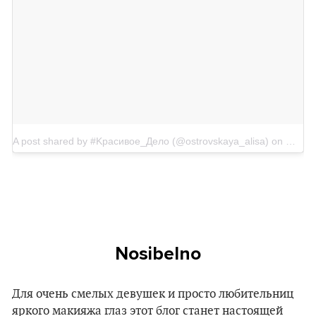
A post shared by #Kрасивое_Дело (@ostrovskaya_alisa)
on
Mar 19
Nosibelno
Для очень смелых девушек и просто любительниц
яркого макияжа глаз этот блог станет настоящей