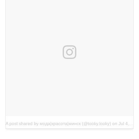
A post shared by мода|красота|минск (@tooky.looky)
on
Jul 4, 2018 at 12:14pm PDT