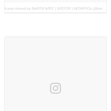
A post shared by БЬЮТИ БЛОГ | БЛОГЕР | БЕЛАРУСЬ (@katsiarynaby)