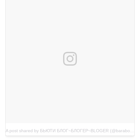
A post shared by БЬЮТИ БЛОГ~БЛОГЕР~BLOGER (@barabolya_olya_blog)