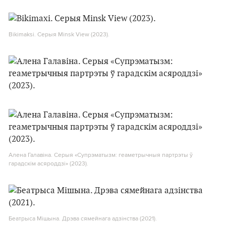
Bikimaksi. Серыя Minsk View (2023).
Алена Галавіна. Серыя «Супрэматызм: геаметрычныя партрэты ў
гарадскім асяроддзі» (2023).
Беатрыса Мішына. Дрэва сямейнага адзінства (2021).