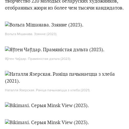
творчество 220 молодых беларуских художников,
отобранных жюри из более чем тысячи кандидатов.
Вольга Мішанава. Ззянне (2023).
Яўген Чаўдар. Прамяністая дэльта (2023).
Наталля Язерская. Раніца пачынаецца з хлеба (2021).