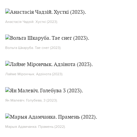
Анастасія Чадзій. Хусткі (2023).
Вольга Шкаруба. Тае снег (2023).
Лайме Мірончык. Адзінота (2023).
Ян Малевіч. Голубева, 3 (2023).
Марыя Адамчанка. Прамень (2022).