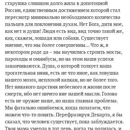
старушка слишком долго жила в допотопной
России, единственным достижением которой стал
пересмотр минимально необходимого количества
пальцев для поклонения духам. Нет Бога, дитя мое,
как нет и души! Люди есть вид, вид точно такой же,
как, скажем, лошади или собаки. Существует
мнение, что мы более совершенны... Что ж, в
некотором роде да – мы научились строить мосты,
пароходы и омнибусы, но на этом наши успехи
заканчиваются. Душа, о которой толкует наша
трогательная няня, есть не что иное, как ловушка
нашего мозга, неплохой капкан, но не более того.
Нет никакого царствия небесного и жизни после
смерти, ибо нет ничего вне нашей мысли. Голова
есть не оружие наше, но наша главная проблема.
Мы фатально ошибаемся, когда полагаем, что
можем что-то понять. Перефразируя Декарта, я бы
сказал, что человек существует, пока заблуждается.
Твоя мама умерла в тот день, когда ты родилась, и