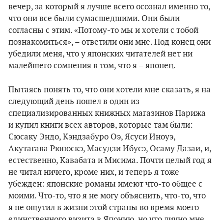
вечер, за который я лучше всего осознал именно то,
что они все были сумасшедшими. Они были
согласны с этим. «Потому-то мы и хотели с тобой
познакомиться», – ответили они мне. Под конец они
убедили меня, что у японских читателей нет ни
малейшего сомнения в том, что я – японец.
Пытаясь понять то, что они хотели мне сказать, я на
следующий день пошел в один из
специализированных книжных магазинов Парижа
и купил книги всех авторов, которые там были:
Сюсаку Эндо, Кэндзабуро Оэ, Ясуси Иноуэ,
Акутагава Рюноскэ, Масудзи Ибусэ, Осаму Дазаи, и,
естественно, Кавабата и Мисима. Почти целый год я
не читал ничего, кроме них, и теперь я тоже
убежден: японские романы имеют что-то общее с
моими. Что-то, что я не могу объяснить, что-то, что
я не ощутил в жизни этой страны во время моего
единственного визита в Японию, но что лично мне