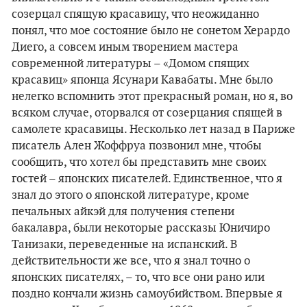
созерцал спящую красавицу, что неожиданно
понял, что мое состояние было не сонетом Херардо
Диего, а совсем иным творением мастера
современной литературы – «Домом спящих
красавиц» японца Ясунари Кавабаты. Мне было
нелегко вспомнить этот прекрасный роман, но я, во
всяком случае, оторвался от созерцания спящей в
самолете красавицы. Несколько лет назад в Париже
писатель Ален Жоффруа позвонил мне, чтобы
сообщить, что хотел бы представить мне своих
гостей – японских писателей. Единственное, что я
знал до этого о японской литературе, кроме
печальных айкэй для получения степени
бакалавра, были некоторые рассказы Юничиро
Танизаки, переведенные на испанский. В
действительности же все, что я знал точно о
японских писателях, – то, что все они рано или
поздно кончали жизнь самоубийством. Впервые я