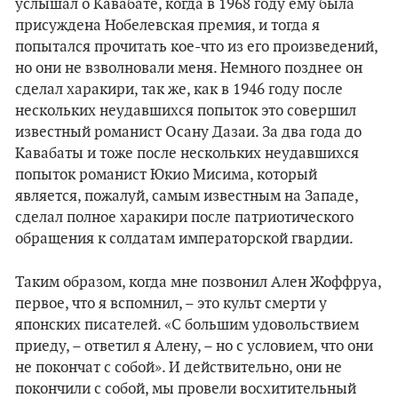
услышал о Кавабате, когда в 1968 году ему была
присуждена Нобелевская премия, и тогда я
попытался прочитать кое-что из его произведений,
но они не взволновали меня. Немного позднее он
сделал харакири, так же, как в 1946 году после
нескольких неудавшихся попыток это совершил
известный романист Осану Дазаи. За два года до
Кавабаты и тоже после нескольких неудавшихся
попыток романист Юкио Мисима, который
является, пожалуй, самым известным на Западе,
сделал полное харакири после патриотического
обращения к солдатам императорской гвардии.
Таким образом, когда мне позвонил Ален Жоффруа,
первое, что я вспомнил, – это культ смерти у
японских писателей. «С большим удовольствием
приеду, – ответил я Алену, – но с условием, что они
не покончат с собой». И действительно, они не
покончили с собой, мы провели восхитительный