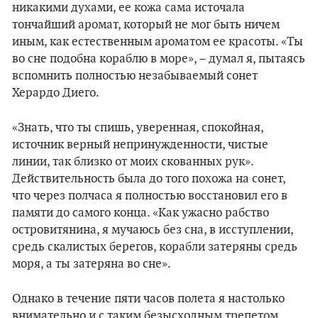
никакими духами, ее кожа сама источала
тончайший аромат, который не мог быть ничем
иным, как естественным ароматом ее красоты. «Ты
во сне подобна кораблю в море», – думал я, пытаясь
вспомнить полностью незабываемый сонет
Херардо Диего.
«Знать, что ты спишь, уверенная, спокойная,
источник верный непринужденности, чистые
линии, так близко от моих скованных рук».
Действительность была до того похожа на сонет,
что через полчаса я полностью восстановил его в
памяти до самого конца. «Как ужасно рабство
островитянина, я мучаюсь без сна, в исступлении,
средь скалистых берегов, корабли затеряны средь
моря, а ты затеряна во сне».
Однако в течение пяти часов полета я настолько
внимательно и с таким безысходным трепетом