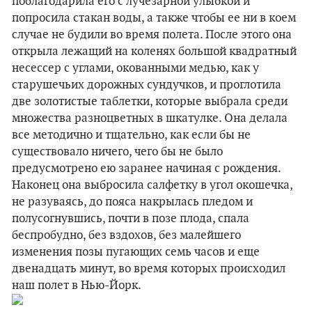
поблагодарила его с лучезарной улыбкой и
попросила стакан воды, а также чтобы ее ни в коем
случае не будили во время полета. После этого она
открыла лежащий на коленях большой квадратный
несессер с углами, окованными медью, как у
старушечьих дорожных сундучков, и проглотила
две золотистые таблетки, которые выбрала среди
множества разноцветных в шкатулке. Она делала
все методично и тщательно, как если бы не
существовало ничего, чего бы не было
предусмотрено ею заранее начиная с рождения.
Наконец она выбросила салфетку в угол окошечка,
не разуваясь, до пояса накрылась пледом и
полусогнувшись, почти в позе плода, спала
беспробудно, без вздохов, без малейшего
изменения позы пугающих семь часов и еще
двенадцать минут, во время которых происходил
наш полет в Нью-Йорк.