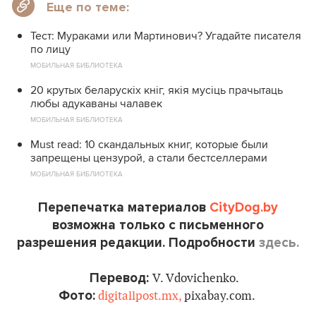
Еще по теме:
Тест: Мураками или Мартинович? Угадайте писателя
по лицу
МОБИЛЬНАЯ БИБЛИОТЕКА
20 крутых беларускіх кніг, якія мусіць прачытаць
любы адукаваны чалавек
МОБИЛЬНАЯ БИБЛИОТЕКА
Must read: 10 скандальных книг, которые были
запрещены цензурой, а стали бестселлерами
МОБИЛЬНАЯ БИБЛИОТЕКА
Перепечатка материалов
CityDog.by
возможна только с письменного
разрешения редакции. Подробности
здесь.
Перевод:
V. Vdovichenko.
Фото:
digitallpost.mx,
pixabay.com.