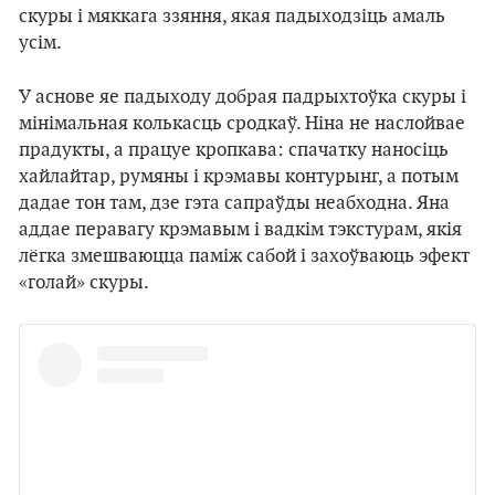
скуры і мяккага ззяння, якая падыходзіць амаль
усім.
У аснове яе падыходу добрая падрыхтоўка скуры і
мінімальная колькасць сродкаў. Ніна не наслойвае
прадукты, а працуе кропкава: спачатку наносіць
хайлайтар, румяны і крэмавы контурынг, а потым
дадае тон там, дзе гэта сапраўды неабходна. Яна
аддае перавагу крэмавым і вадкім тэкстурам, якія
лёгка змешваюцца паміж сабой і захоўваюць эфект
«голай» скуры.