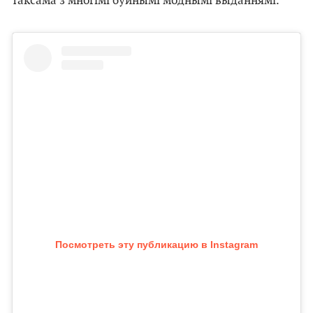
таксама з многімі буйнымі моднымі выданнямі.
Посмотреть эту публикацию в Instagram