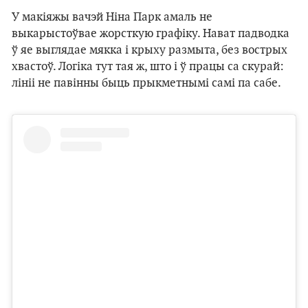
У макіяжы вачэй Ніна Парк амаль не
выкарыстоўвае жорсткую графіку. Нават падводка
ў яе выглядае мякка і крыху размыта, без вострых
хвастоў. Логіка тут тая ж, што і ў працы са скурай:
лініі не павінны быць прыкметнымі самі па сабе.