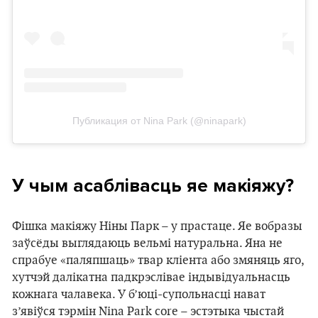
Публикация от Nina Park (@ninapark)
У чым асаблівасць яе макіяжу?
Фішка макіяжу Ніны Парк – у прастаце. Яе вобразы
заўсёды выглядаюць вельмі натуральна. Яна не
спрабуе «паляпшаць» твар кліента або змяняць яго,
хутчэй далікатна падкрэслівае індывідуальнасць
кожнага чалавека. У б’юці-супольнасці нават
з’явіўся тэрмін Nina Park core – эстэтыка чыстай