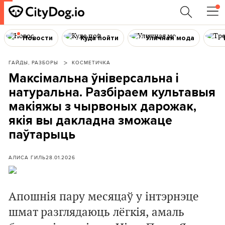
Новости
Куда пойти
Уличная мода
ГАЙДЫ, РАЗБОРЫ
КОСМЕТИЧКА
Максімальна ўніверсальна і
натуральна. Разбіраем культавыя
макіяжы з чырвоных дарожак,
якія вы дакладна зможаце
паўтарыць
АЛИСА ГИЛЬ
28.01.2026
Апошнія пару месяцаў у інтэрнэце
шмат разглядаюць лёгкія, амаль