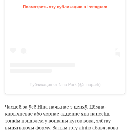
Посмотреть эту публикацию в Instagram
Публикация от Nina Park (@ninapark)
Часцей за ўсё Ніна пачынае з ценяў. Цёмна-
карычневае або чорнае адценне яна наносіць
тонкім пэндзлем у вонкавы куток вока, злёгку
выцягваючы форму. Затым гэту лінію абавязкова