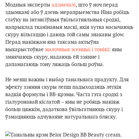
Модныя эксперты
адзначалі
, што ў ноч перад
здымкамі або ў дзень мерапрыемства Ніна робіць
стаўку на інтэнсіўныя ўвільгатняльныя сродкі,
напрыклад тканінавыя маскі, якія хутка насычаюць
скуру вільгаццю і даюць той самы знакавы glow.
Перад макіяжам яна таксама актыўна
выкарыстоўвае
малочныя эсенцыі і тонікі
: яны
змякчаюць скуру, надаюць ёй ззянне і
дапамагаюць тону ляжаць больш роўна.
Не менш важны і выбар танальнага прадукту. Для
эфекту ззяння скуры лепш падыходзяць лёгкія
вадкія формулы і BB-крэмы. Часта гэта сродкі з
гіалуронавай кіслатой – яны не робяць макіяж
больш цяжкім, дадаткова ўвільгатняюць скуру і
ўзмацняюць адчуванне натуральнага бляску.