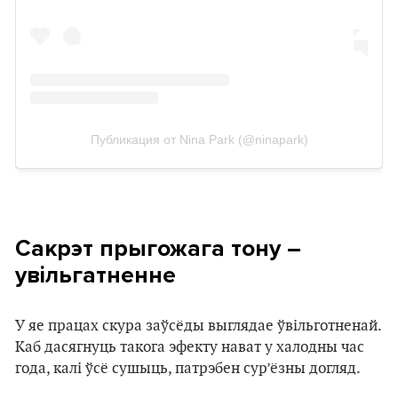
Публикация от Nina Park (@ninapark)
Сакрэт прыгожага тону –
увільгатненне
У яе працах скура заўсёды выглядае ўвільготненай.
Каб дасягнуць такога эфекту нават у халодны час
года, калі ўсё сушыць, патрэбен сур’ёзны догляд.