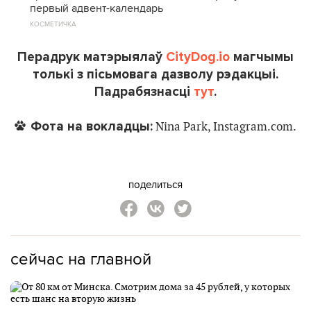
первый адвент-календарь
КОСМЕТИЧКА
Перадрук матэрыялаў
CityDog.io
магчымы
толькі з пісьмовага дазволу рэдакцыі.
Падрабязнасці
тут
.
Фота на вокладцы:
Nina Park, Instagram.com.
поделиться
сейчас на главной