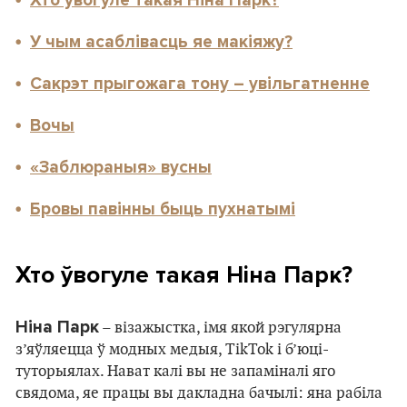
Хто ўвогуле такая Ніна Парк?
У чым асаблівасць яе макіяжу?
Сакрэт прыгожага тону – увільгатненне
Вочы
«Заблюраныя» вусны
Бровы павінны быць пухнатымі
Хто ўвогуле такая Ніна Парк?
Ніна Парк
– візажыстка, імя якой рэгулярна
з’яўляецца ў модных медыя, TikTok і б’юці-
туторыялах. Нават калі вы не запаміналі яго
свядома, яе працы вы дакладна бачылі: яна рабіла