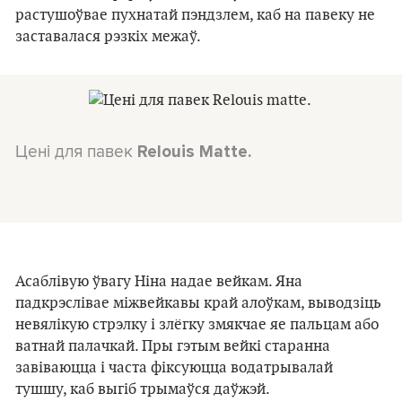
растушоўвае пухнатай пэндзлем, каб на павеку не
заставалася рэзкіх межаў.
Цені для павек
Relouis Matte.
Асаблівую ўвагу Ніна надае вейкам. Яна
падкрэслівае міжвейкавы край алоўкам, выводзіць
невялікую стрэлку і злёгку змякчае яе пальцам або
ватнай палачкай. Пры гэтым вейкі старанна
завіваюцца і часта фіксуюцца водатрывалай
тушшу, каб выгіб трымаўся даўжэй.