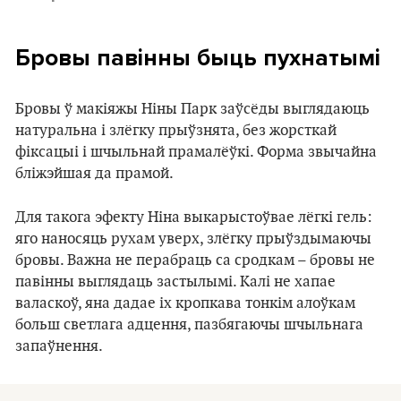
Бровы павінны быць пухнатымі
Бровы ў макіяжы Ніны Парк заўсёды выглядаюць
натуральна і злёгку прыўзнята, без жорсткай
фіксацыі і шчыльнай прамалёўкі. Форма звычайна
бліжэйшая да прамой.
Для такога эфекту Ніна выкарыстоўвае лёгкі гель:
яго наносяць рухам уверх, злёгку прыўздымаючы
бровы. Важна не перабраць са сродкам – бровы не
павінны выглядаць застылымі. Калі не хапае
валаскоў, яна дадае іх кропкава тонкім алоўкам
больш светлага адцення, пазбягаючы шчыльнага
запаўнення.