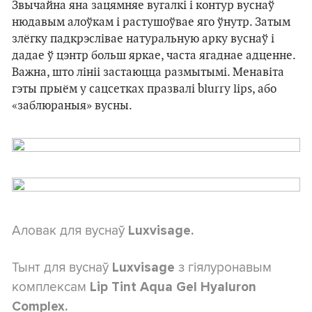
Звычайна яна зацямняе вугалкі і контур вуснаў
нюдавым алоўкам і растушоўвае яго ўнутр. Затым
злёгку падкрэслівае натуральную арку вуснаў і
дадае ў цэнтр больш яркае, часта ягаднае адценне.
Важна, што лініі застаюцца размытымі. Менавіта
гэты прыём у сацсетках празвалі blurry lips, або
«заблюраныя» вусны.
Аловак для вуснаў
Luxvisage.
Тынт для вуснаў
з гіялуронавым
Luxvisage
комплексам
Lip Tint Aqua Gel Hyaluron
Complex.