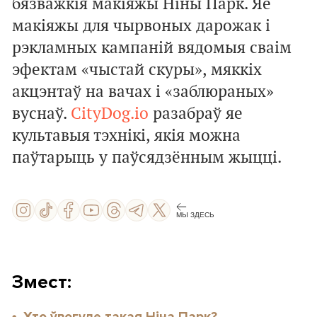
бязважкія макіяжы Ніны Парк. Яе
макіяжы для чырвоных дарожак і
рэкламных кампаній вядомыя сваім
эфектам «чыстай скуры», мяккіх
акцэнтаў на вачах і «заблюраных»
вуснаў.
CityDog.io
разабраў яе
культавыя тэхнікі, якія можна
паўтарыць у паўсядзённым жыцці.
МЫ ЗДЕСЬ
Змест: