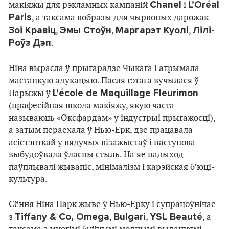
Chanel
L’Oréal
макіяжы для рэкламных кампаній
і
Paris
, а таксама вобразы для чырвоных дарожак
Зоі Кравіц
Эмы Стоўн
Маргарэт Куолі
Лілі-
,
,
,
Роўз Дэп
.
Ніна вырасла ў прыгарадзе Чыкага і атрымала
мастацкую адукацыю. Пасля гэтага вучылася ў
L’école de Maquillage Fleurimon
Парыжы ў
(прафесійная школа макіяжу, якую часта
называюць «Оксфардам» у індустрыі прыгажосці),
а затым пераехала ў Нью-Ёрк, дзе працавала
асістэнткай у вядучых візажыстаў і паступова
выбудоўвала ўласны стыль. На яе падыход
паўплывалі жывапіс, мінімалізм і карэйская б’юці-
культура.
Сёння Ніна Парк жыве ў Нью-Ёрку і супрацоўнічае
Tiffany & Co, Omega
Bulgari
YSL Beauté
з
,
,
, а