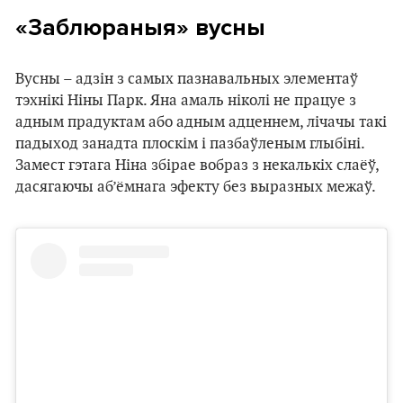
«Заблюраныя» вусны
Вусны – адзін з самых пазнавальных элементаў
тэхнікі Ніны Парк. Яна амаль ніколі не працуе з
адным прадуктам або адным адценнем, лічачы такі
падыход занадта плоскім і пазбаўленым глыбіні.
Замест гэтага Ніна збірае вобраз з некалькіх слаёў,
дасягаючы аб’ёмнага эфекту без выразных межаў.