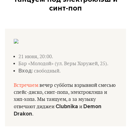
синт-поп
21 июня, 20:00.
Бар «Молодой» (ул. Веры Хоружей, 25).
Вход:
свободный.
Встречаем
вечер субботы взрывной смесью
спейс-диско, синт-попа, электроклэша и
хип-хопа. Мы танцуем, а за музыку
Clubnika
Demon
отвечают диджеи
и
Drakon
.