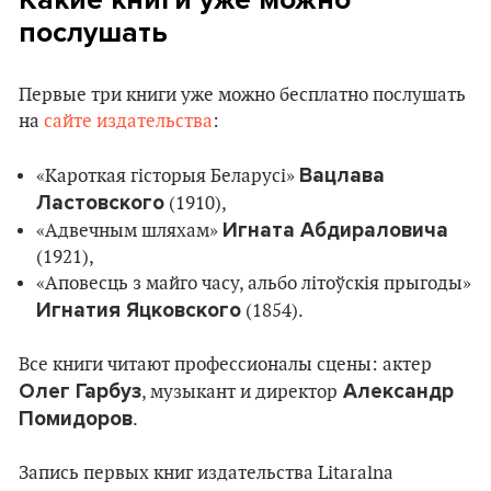
послушать
Первые три книги уже можно бесплатно послушать
на
сайте издательства
:
Вацлава
«Кароткая гісторыя Беларусі»
Ластовского
(1910),
Игната Абдираловича
«Адвечным шляхам»
(1921),
«Аповесць з майго часу, альбо лiтоўскiя прыгоды»
Игнатия Яцковского
(1854).
Все книги читают профессионалы сцены: актер
Олег Гарбуз
Александр
, музыкант и директор
Помидоров
.
Запись первых книг издательства Litaralna