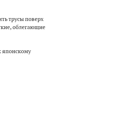
ить трусы поверх
откие, облегающие
к японскому