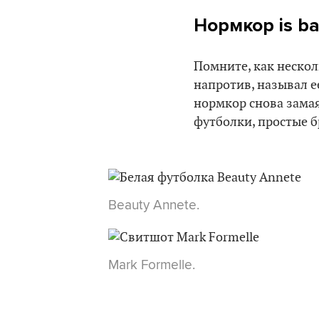
Нормкор is b
Помните, как несколь
напротив, называл е
нормкор снова замая
футболки, простые б
Beauty Annete.
Mark Formelle.