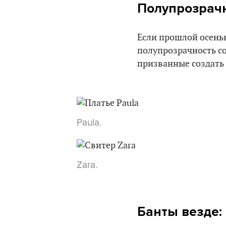
Полупрозрачн
Если прошлой осенью
полупрозрачность со
призванные создать 
Paula.
Zara.
Банты везде: