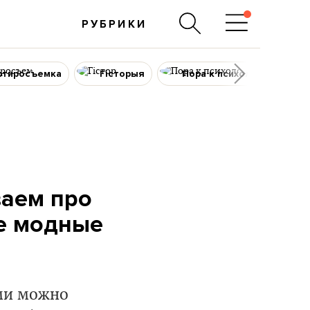
РУБРИКИ
ртиросъемка
Гісторыя
Пора к психологу
ваем про
ые модные
ыми можно