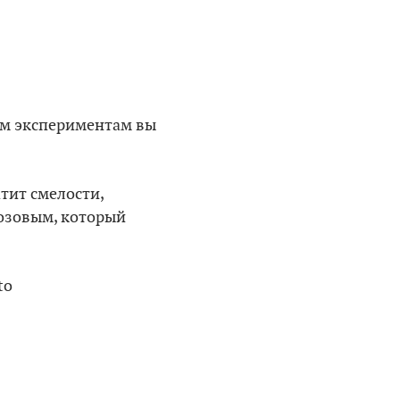
ким экспериментам вы
атит смелости,
розовым, который