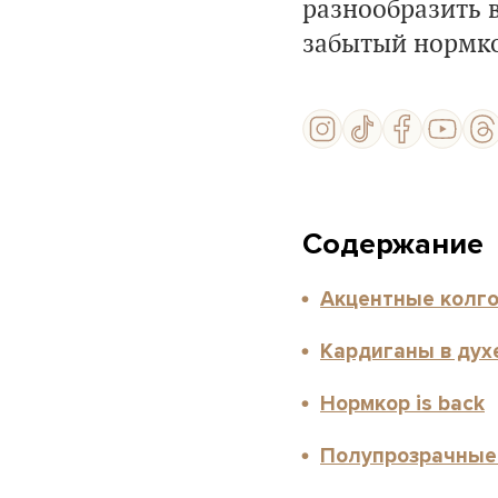
разнообразить 
забытый нормко
Содержание
Акцентные колго
Кардиганы в духе
Нормкор is back
Полупрозрачные 