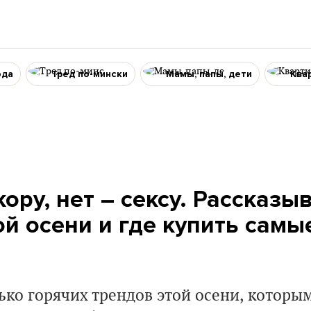
ода
Тред по-мински
Мамы, папы, дети
Ква
ору, нет – сексу. Рассказы
ой осени и где купить сам
ько горячих трендов этой осени, котор