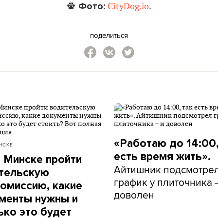
Фото:
CityDog.io
.
поделиться
«Работаю до 14:00,
НСКЕ
есть время жить».
в Минске пройти
Айтишник подсмотре
тельскую
график у плиточника 
омиссию, какие
доволен
менты нужны и
ько это будет