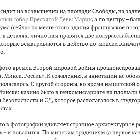
сидит на возвышении на площади Свободы, на задне
ьный собор Пресвятой Девы Марии
, а по центру – б
ума (сейчас на месте этого здания французское посол
т в деталях: лично нам нравятся две полурасслаблен
оторые всматриваются в действо по-менски внимате
о.
 фото времен Второй мировой войны проанонсирован
. Минск. Россия». К сожалению, в аннотации не обозн
полагалось. С другой стороны, во время нацистской
инске: казино было в генкомиссариате на площади 
безопасности и СД, которое располагалось в студгор
стах.
го в фотографии удивляет странное архитектурное 
ь – и повалится. По минским традициям (а первое ка