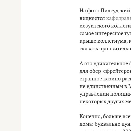
На фото Пилсудский 
виднеется
кафедрал
иезуитского коллеги
самое интересное ту
крыше коллегиума, к
сказать пронзительн
А это удивительное
для обер-ефрейтеров
странное казино рас
не единственным в М
управлении полиции 
некоторых других ме
Конечно, больше все
дома: буквально дун