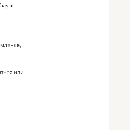
ebay.at.
емлянке,
ыться или