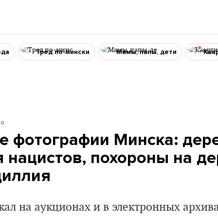
ода
Тред по-мински
Мамы, папы, дети
Ква
20
 фотографии Минска: дер
я нацистов, похороны на де
диллия
ал на аукционах и в электронных архив