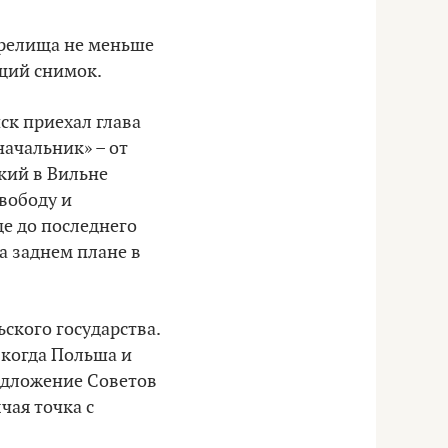
зрелища не меньше
ющий снимок.
ск приехал глава
«начальник»
–
от
ский в Вильне
вободу и
де до последнего
а заднем плане в
ского государства.
, когда Польша и
редложение Советов
чая точка с