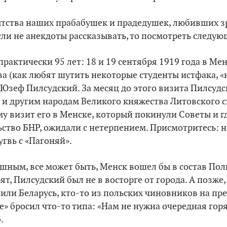
ытства наших прабабушек и прадедушек, любивших 
 если не анекдоты рассказывать, то посмотреть следу
рактически 95 лет: 18 и 19 сентября 1919 года в Мен
ва (как любят шутить некоторые студенты истфака, 
) Юзеф Пилсудский. За месяц до этого визита Пилсуд
 и другим народам Великого княжества Литовского с
у визит его в Менске, который покинули Советы и г
ство БНР, ожидали с нетерпением. Присмотритесь: н
угвь с
«
Пагоняй
»
.
ешным, все может быть, Менск вошел бы в состав Поль
рят, Пилсудский был не в восторге от города. А позже
лили Беларусь, кто-то из польских чиновников на п
е» бросил что-то типа: «Нам не нужна очередная горя
.