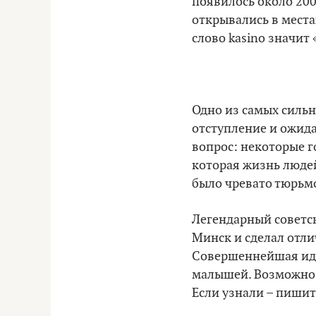
появилось около 200
открывались в места
слово kasino значит
Одно из самых силь
отступление и ожид
вопрос: некоторые г
которая жизнь людей
было чревато тюрьмо
Легендарный советс
Минск и сделал отл
Совершеннейшая иди
малышей. Возможно,
Если узнали – пишит