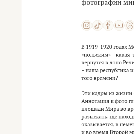
фотографии мин
В 1919-1920 годах Ме
«польским» – к
акая-
вернутся в лоно Реч
– наша республика и
того времени?
Эти кадры из жизни
Аннотация к фото гл
площади Мира во вр
разыскать, где наход
оказывается, в нем
и во время Второй 