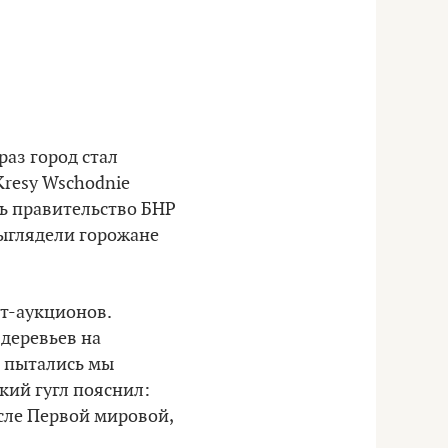
раз город стал
Kresy
Wschodnie
сь правительство БНР
выглядели горожане
т-аукционов.
 деревьев на
и пытались мы
цкий гугл пояснил:
сле Первой мировой,