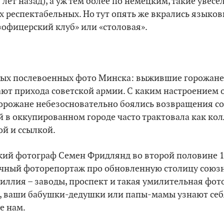
 лет назад), а уж тем более по немецким, такие увес
х респектабельных. Но тут опять же вкрались языко
 «офицерский клуб» или «столовая».
ных послевоенных фото Минска: выжившие горожан
ают прихода советской армии. С каким настроением
орожане небезосновательно боялись возвращения со
 в оккупированном городе часто трактовала как ко
й и ссылкой.
кий фотограф Семен Фридлянд во второй половине 1
ичный фоторепортаж про обновленную столицу союзн
ллия – заводы, проспект и такая умилительная фо
 ваши бабушки-дедушки или папы-мамы узнают себя
е нам.