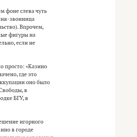
м фоне слева чуть
ашня-звонница
ьство). Впрочем,
ные фигуры на
льно, если не
о просто: «Казино
ачено, где это
 оккупации оно было
Свободы, в
одке БГУ, в
решение игорного
зино в городе