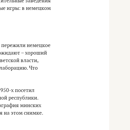
елительные заведения
вые игры: в немецком
е пережили немецкое
 ожидают – хороший
ветской власти,
ллаборацию. Что
950-х посетил
ой республики.
тография минских
 на этом снимке.