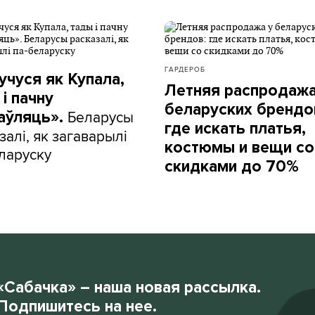
ГАРДЕРОБ
учуся як Купала,
Летняя распродажа
і пачну
беларуских брендо
Беларусы
аўляць».
где искать платья,
залі, як загаварылі
костюмы и вещи со
ларуску
скидками до 70%
«Сабачка» – наша новая рассылка.
Подпишитесь на нее.