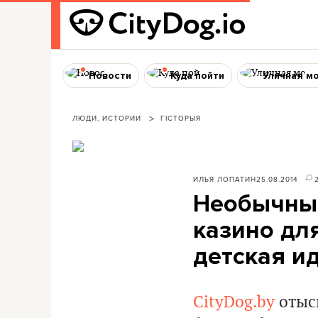
Новости
Куда пойти
Уличная м
ЛЮДИ, ИСТОРИИ
ГІСТОРЫЯ
ИЛЬЯ ЛОПАТИН
25.08.2014
Необычные
казино дл
детская и
CityDog.by
отыск