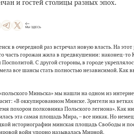
чан и гостей столицы разных эпох.
МЫ ЗДЕСЬ
нск в очередной раз встречал новую власть. На этот 
то часть горожан жила в предвкушении: наконец-то
и Посполитой. С другой стороны, в городе укрепляло
мела все шансы стать полностью независимой. Как 
«польского Миньска» мы
нашли на одном из интерне
асит: «В оккупированном Минске. Зрители на ветках
емя похорон полковника Польского легиона». Как н
илась эта самая площадь Мира, – все никак. Но неме
ецкой историографии минская площадь Свободы и по
мировой войн упорно называлась Мирной.