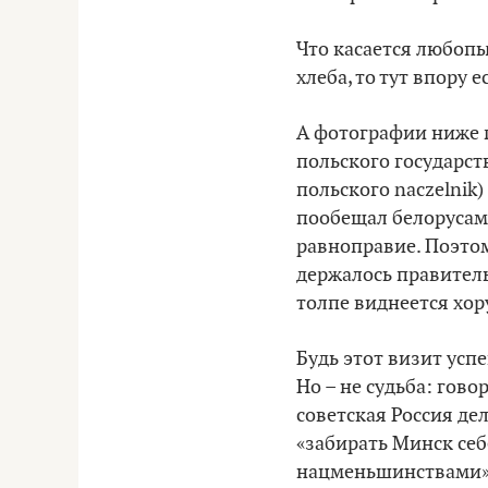
Что касается любоп
хлеба, то тут впору
А фотографии ниже п
польского государст
польского naczelnik
пообещал белорусам
равноправие. Поэтом
держалось правитель
толпе виднеется хор
Будь этот визит усп
Но – не судьба: гово
советская Россия де
«забирать Минск себ
нацменьшинствами»