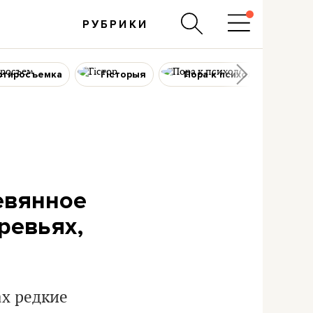
РУБРИКИ
ртиросъемка
Гісторыя
Пора к психологу
евянное
ревьях,
ах редкие