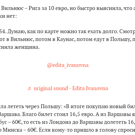
Вильнюс – Рига за 10 евро, но быстро выяснила, что
ки нет:
о 34. Думаю, как по карте можно так ехать долго. Смо
т в Вильнюс, потом в Каунас, потом едут в Польшу,
яснила женщина.
@edita_ivanovna
♬ original sound - Edita Ivanovna
а лететь через Польшу: «В итоге покупаю новый бил
аршава. Благо билет стоил 16,5 евро. А из Варшавы я
ус – 60€, то есть из Лондона до Варшавы долететь 16
о Минска – 60€. Если кому-то пришло в голову спроси