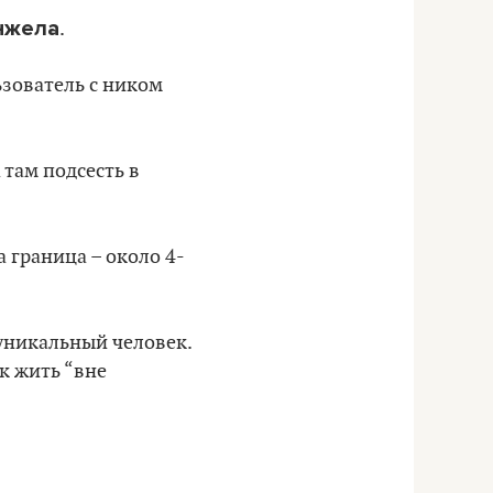
нжела
.
ьзователь с ником
 там подсесть в
а граница – около 4-
 уникальный человек.
ак жить “вне