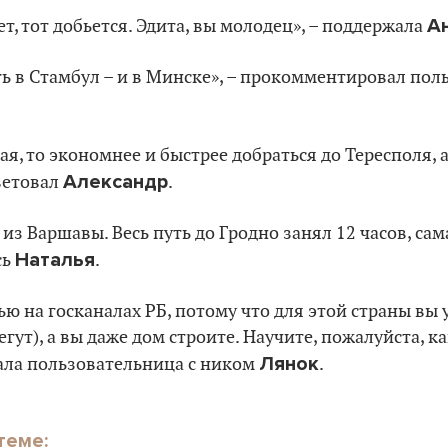
А
ет, тот добьется. Эдита, вы молодец», – поддержала
ь в Стамбул – и в Минске», – прокомментировал пол
я, то экономнее и быстрее добраться до Тересполя, а
Александр
оветовал
.
из Варшавы. Весь путь до Гродно занял 12 часов, сам
Наталья
сь
.
ю на госканалах РБ, потому что для этой страны вы
егут), а вы даже дом строите. Научите, пожалуйста, к
Лянок
ала пользовательница с ником
.
теме: