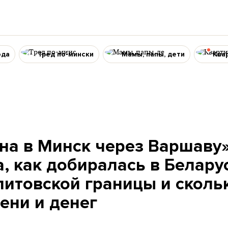
ода
Тред по-мински
Мамы, папы, дети
Ква
на в Минск через Варшаву»
, как добиралась в Белару
литовской границы и скольк
ени и денег