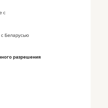
е с
у с Беларусью
нного разрешения