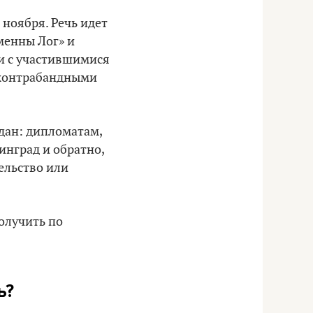
 ноября. Речь идет
аменны Лог» и
зи с участившимися
с контрабандными
дан: дипломатам,
нград и обратно,
ельство или
олучить по
ь?