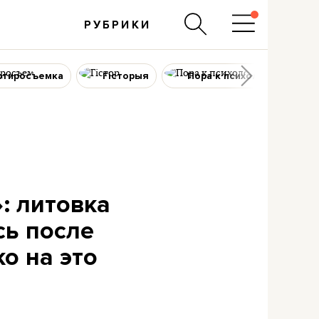
РУБРИКИ
ртиросъемка
Гісторыя
Пора к психологу
: литовка
сь после
о на это