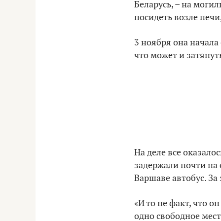
Беларусь, – на моги
посидеть возле печи,
3 ноября она начала 
что может и затянут
На деле все оказало
задержали почти на с
Варшаве автобус. За
«И то не факт, что о
одно свободное мест