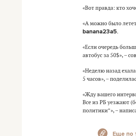
«Вот правда: кто хоч
«А можно было летет
banana23a5
.
«Если очередь больша
автобус за 50$», – с
«Неделю назад ехала 
5 часов», – поделила
«Жду вашего интервь
Все из РБ уезжают (б
политики”», – напис
Еще по 