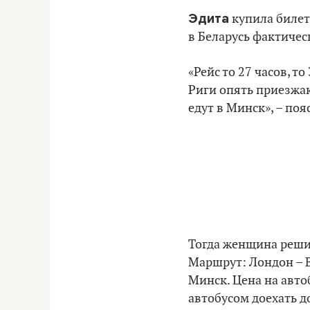
Эдита
купила билет 
в Беларусь фактичес
«Рейс то 27 часов, т
Риги опять приезжаю
едут в Минск», – по
Тогда женщина решил
Маршрут: Лондон – В
Минск. Цена на автоб
автобусом доехать д