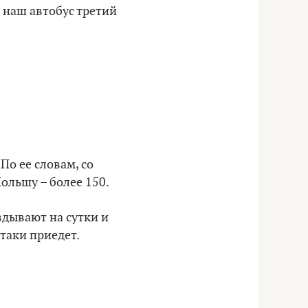
, наш автобус третий
По ее словам, со
Польшу – более 150.
здывают на сутки и
-таки приедет.