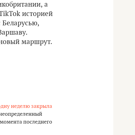
икобритании, а
 TikTok историей
с Беларусью,
Варшаву.
 новый маршрут.
 одну неделю закрыла
а неопределенный
с момента последнего