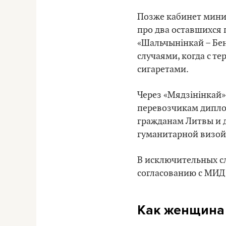
Позже кабинет мини
про два оставшихся 
«Шальчынінкай – Бен
случаями, когда с т
сигаретами.
Через «Мядзінінкай
перевозчикам дипло
гражданам Литвы и д
гуманитарной визой
В исключительных с
согласованию с МИД
Как женщина 