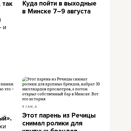
Куда пойти в выходные
 так
в Минске 7–9 августа
л
– и
Я САМ_А
Этот парень из Речицы
ый».
снимал ролики для
ки