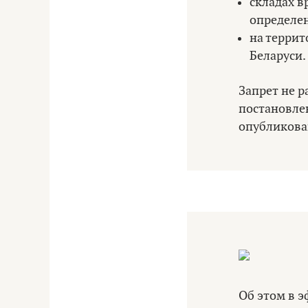
складах в
определе
на террит
Беларуси.
Запрет не 
постановлен
опубликова
Об этом в э