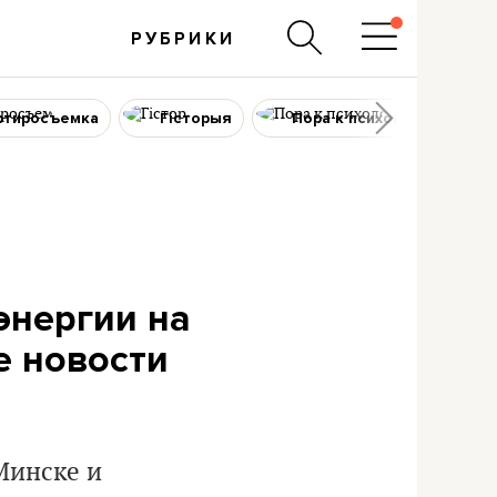
РУБРИКИ
ртиросъемка
Гісторыя
Пора к психологу
энергии на
е новости
Минске и