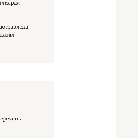
иллиарда
едоставлена
сказал
перечень