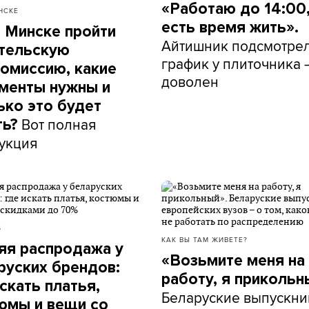
«Работаю до 14:00,
НСКЕ
есть время жить».
в Минске пройти
Айтишник подсмотре
тельскую
график у плиточника 
омиссию, какие
доволен
менты нужны и
ько это будет
Вот полная
ть?
укция
Б
КАК ВЫ ТАМ ЖИВЕТЕ?
яя распродажа у
«Возьмите меня на
руских брендов:
работу, я прикольн
скать платья,
Беларуские выпускни
юмы и вещи со