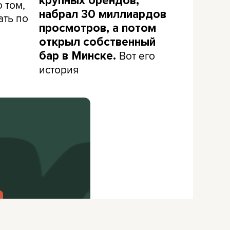
крупных брендов,
 том,
набрал 30 миллиардов
ать по
просмотров, а потом
открыл собственный
Вот его
бар в Минске.
история