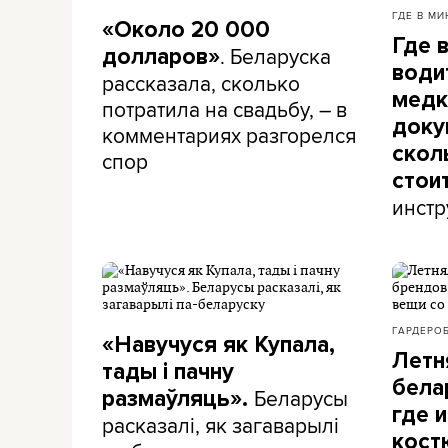
ГДЕ В МИ
«Около 20 000
Где 
. Беларуска
долларов»
води
рассказала, сколько
медк
потратила на свадьбу, – в
доку
комментариях разгорелся
скол
спор
стои
инстр
ГАРДЕРО
«Навучуся як Купала,
Летн
тады і пачну
бела
Беларусы
размаўляць».
где и
расказалі, як загаварылі
кост