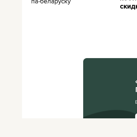
па-беларуску
скид