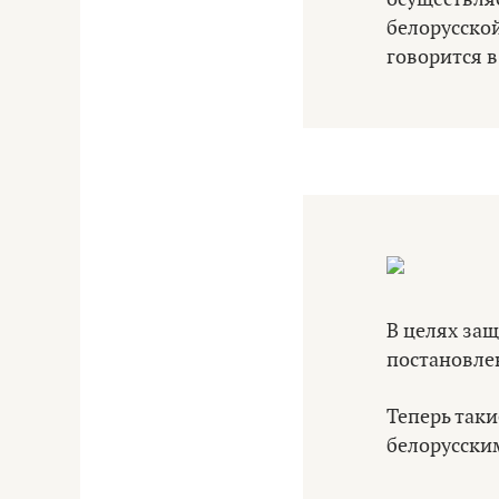
белорусско
говорится 
В целях за
постановле
Теперь так
белорусски