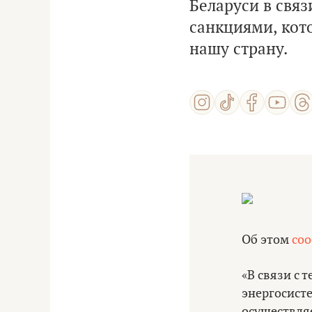
Беларуси в связ
санкциями, кот
нашу страну.
Об этом
соо
«В связи с 
энергосисте
осуществля