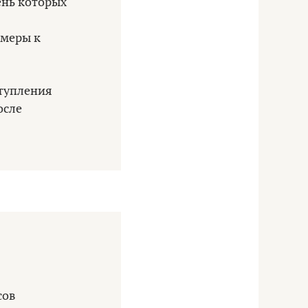
ень которых
 меры к
ступления
осле
сов