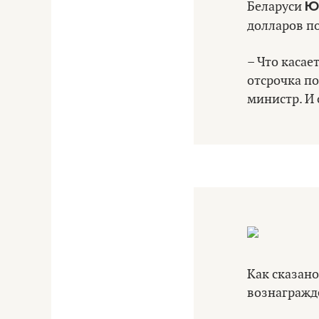
Ю
Беларуси
долларов п
– Что касае
отсрочка по
министр. И 
Как сказано
вознагражде