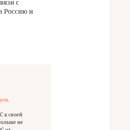
вязи с
а Россию и
уси
.
С к своей
больше не
С от