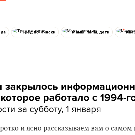
ода
Тред по-мински
Мамы, папы, дети
Ква
и закрылось информацион
 которое работало с 1994-го
ти за субботу, 1 января
ротко и ясно рассказываем вам о самом