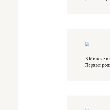
В Минске в 
Первые род