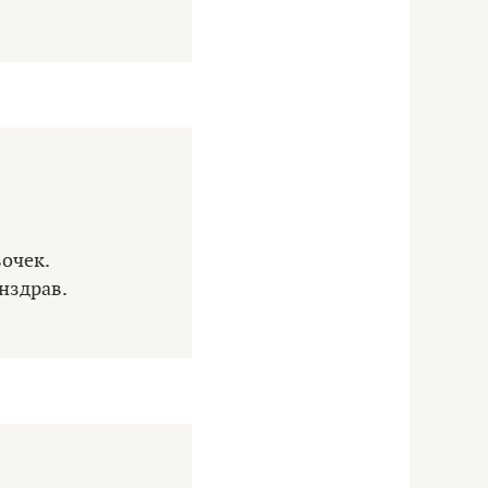
вочек.
нздрав.