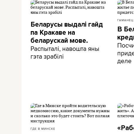
ГАМАНЕЦ
Беларусы выдалі гайд
В Бе
па Кракаве на
кред
беларускай мове.
Посчи
Распыталі, навошта яны
приде
гэта зрабілі
деле
«Раб
ГДЕ В МИНСКЕ