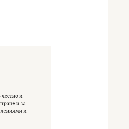
 честно и
тране и за
шлениями и