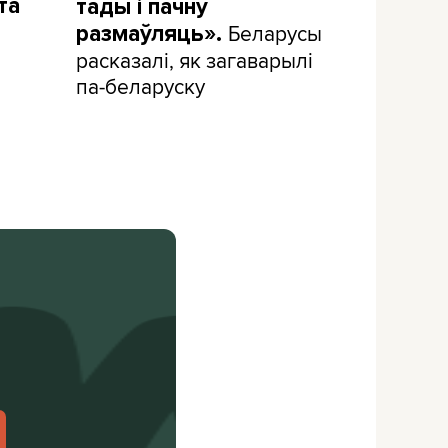
та
тады і пачну
Беларусы
размаўляць».
расказалі, як загаварылі
па-беларуску