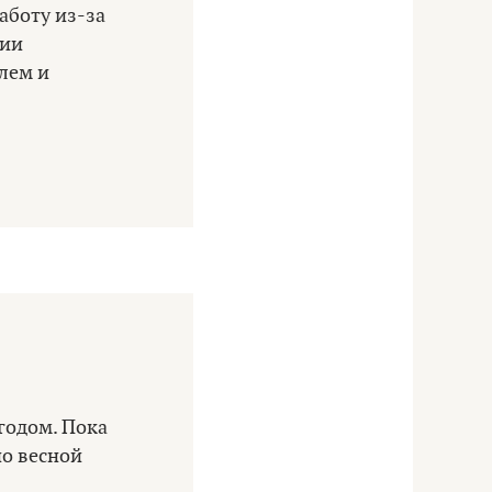
аботу из-за
ции
лем и
годом. Пока
но весной