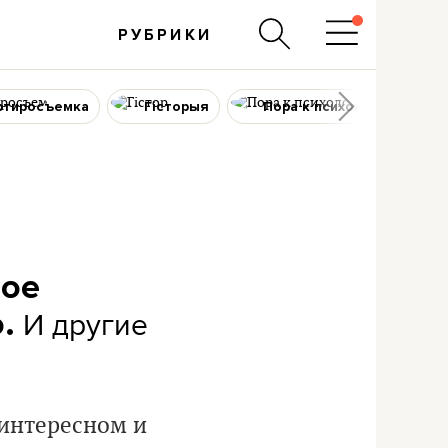
РУБРИКИ
ртиросъемка
Гісторыя
Пора к психологу
ное
И другие
.
 интересном и