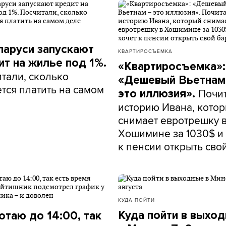
ларуси запускают
КВАРТИРОСЪЕМКА
ит на жилье под 1%.
«Квартиросъемка»:
тали, сколько
«Дешевый Вьетнам
тся платить на самом
Почи
это иллюзия».
историю Ивана, кото
снимает евротрешку 
Хошимине за 1030$ и 
к пенсии открыть сво
КУДА ПОЙТИ
Куда пойти в выхо
отаю до 14:00, так