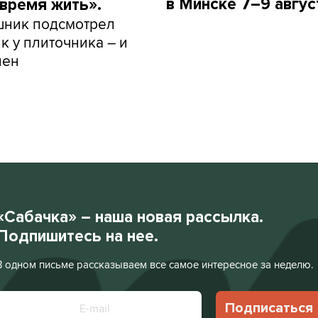
в Минске 7–9 авгус
 время жить».
шник подсмотрел
к у плиточника – и
лен
«Сабачка» – наша новая рассылка.
Подпишитесь на нее.
В одном письме рассказываем все самое интересное за неделю.
Подписаться