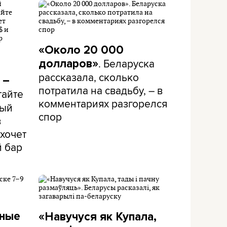
«Около 20 000
. Беларуска
долларов»
рассказала, сколько
 –
потратила на свадьбу, – в
тайте
комментариях разгорелся
рый
спор
в
хочет
й бар
дные
«Навучуся як Купала,