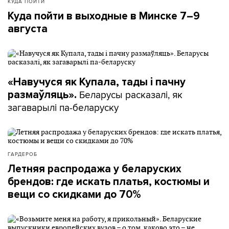
КУДА ПОЙТИ
Куда пойти в выходные в Минске 7–9
августа
«Навучуся як Купала, тады і пачну
Беларусы расказалі, як
размаўляць».
загаварылі па-беларуску
ГАРДЕРОБ
Летняя распродажа у беларуских
брендов: где искать платья, костюмы и
вещи со скидками до 70%