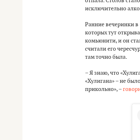
отпала. Столов стал
исключительно алкого
Ранние вечеринки в
которых тут открыва
комьюнити, и он ста
считали его чересчу
там точно была.
– Я знаю, что «Хули
«Хулигана» – не был
прикольно», –
говор