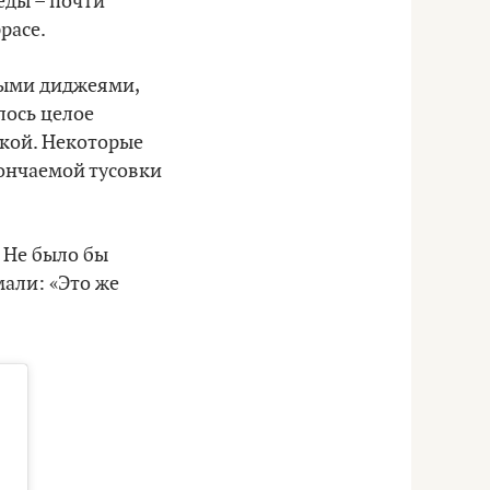
еды – почти
расе.
выми диджеями,
лось целое
ской. Некоторые
кончаемой тусовки
. Не было бы
мали: «Это же