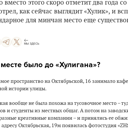
о вместо этого скоро отметит два года со
трел, как сейчас выглядит «Хулик», и всп
ендарное для минчан место еще существо
МЫ ЗДЕСЬ
 месте было до «‎Хулигана»?
 самое пространство на Октябрьской, 16 занимало каф
ной истории улицы.
кая вообще не была похожа на тусовочное место – ту
ов и студенты из местных общаг. А потом на заводс
разные креативные компании – и принялись ее обжив
о адресу Октябрьская, 19м появилась фотостудия «ZН