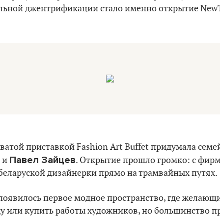
льной джентрификации стало именно открытие NewTo
ватой приставкой Fashion Art Buffet придумала семе
Павел Зайцев
и
. Открытие прошло громко: с фи
беларуской дизайнерки прямо на трамвайных путях.
 появилось первое модное пространство, где желающ
у или купить работы художников, но большинство п