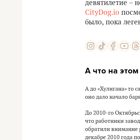
девятилетие – н
CityDog.io
посмо
было, пока лег
А что на этом
А до «‎Хулигана» то
оно дало начало бар
До 2010-го Октябрьс
что работники завод
обратили внимание 
декабре 2010 года п