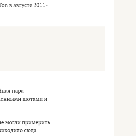
n в августе 2011-
йная пара –
рменными шотами и
ие могли примерить
риходило сюда