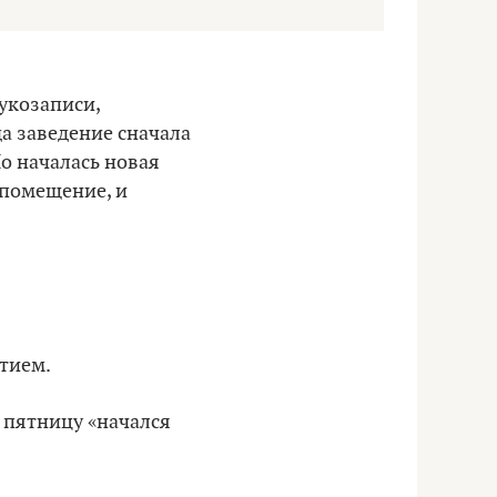
вукозаписи,
да заведение сначала
Но началась новая
 помещение, и
ытием.
в пятницу «начался