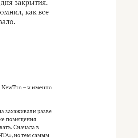
 дня закрытия.
омнил, как все
вало.
е NewTon – и именно
да захаживали разве
кие помещения
ать. Сначала в
ЯТА», но тем самым