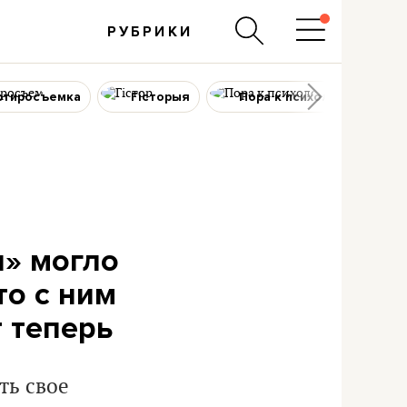
РУБРИКИ
ртиросъемка
Гісторыя
Пора к психологу
н» могло
то с ним
т теперь
ть свое