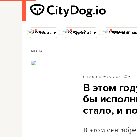
Новости
Куда пойти
Уличная м
МЕСТА
CITYDOG.IO
21.09.2022
2
В этом год
бы исполни
стало, и п
В этом сентябре