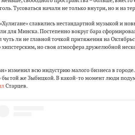
о меньше, свободного пространства – больше, вместо 
ль. Тусоваться начали не только внутри, но и на тер
 «‎Хулигане» славились нестандартной музыкой и но
ли для Минска. Постепенно вокруг бара сформирова
л чуть ли не главной точкой притяжения на Октябрь
р хипстерским, но своя атмосфера дружелюбной нес
ган» изменил всю индустрию малого бизнеса в городе
о бы той же Зыбицкой. В какой-то момент люди поду
ил
Старцев.