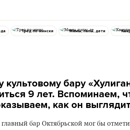
ода
Тред по-мински
Мамы, папы, дети
Ква
у культовому бару «‎Хулига
ться 9 лет. Вспоминаем, ч
оказываем, как он выгляди
 главный бар Октябрьской мог бы отмети