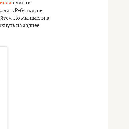
минал
один из
зали: «Ребятки, не
айте». Но мы имели в
ихнуть на заднее