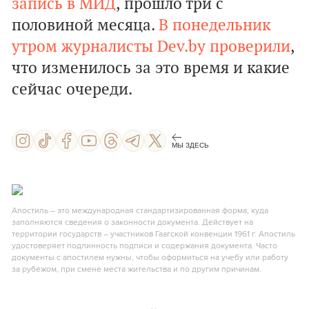
запись в МИД
, прошло три с
половиной месяца.
В понедельник
утром журналисты Dev.by проверили
,
что изменилось за это время и какие
сейчас очереди.
МЫ ЗДЕСЬ
Апостиль – это международная стандартизированная форма, куда
заполняются сведения о законности документа. Действует на
территории государств – участников Гаагской конвенции 1961 г. Апостиль
удостоверяет подлинность подписи и содержания документа. Часто
документы с апостилем нужны, чтобы оформиться на учебу или работу
за рубежом, при смене места жительства и по другим причинам.