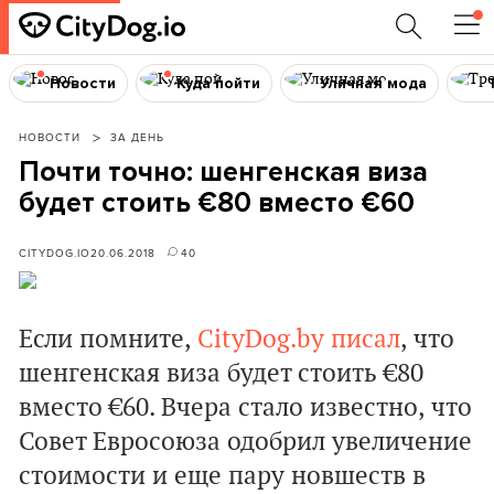
Новости
Куда пойти
Уличная мода
НОВОСТИ
ЗА ДЕНЬ
Почти точно: шенгенская виза
будет стоить €80 вместо €60
CITYDOG.IO
20.06.2018
40
Если помните,
CityDog.by
писал
, что
шенгенская виза будет стоить €80
вместо €60. Вчера стало известно, что
Совет Евросоюза одобрил увеличение
стоимости и еще пару новшеств в