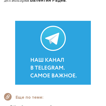
Валентин Радев
дел Болгарии
.
Еще по теме: