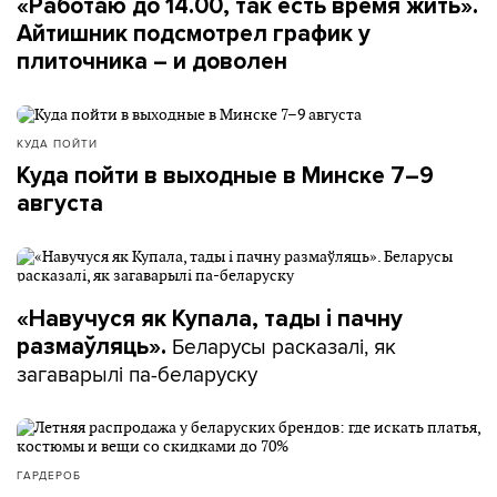
«Работаю до 14.00, так есть время жить».
Айтишник подсмотрел график у
плиточника – и доволен
КУДА ПОЙТИ
Куда пойти в выходные в Минске 7–9
августа
«Навучуся як Купала, тады і пачну
Беларусы расказалі, як
размаўляць».
загаварылі па-беларуску
ГАРДЕРОБ