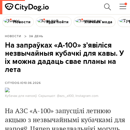
Новости
Куда пойти
Уличная мода
НОВОСТИ
ЗА ДЕНЬ
На запраўках «А-100» з’явіліся
незвычайныя кубачкі для кавы. У
іх можна дадаць свае планы на
лета
CITYDOG.IO
10.06.2026
Кубачак для напояў. Скрыншот: @azs_a100, Instagram.com.
На АЗС «А-100» запусцілі летнюю
акцыю з незвычайнымі кубачкамі для
напояў. Цяпер наведвальнікі могуць