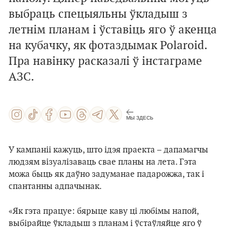
выбраць спецыяльны ўкладыш з
летнім планам і ўставіць яго ў акенца
на кубачку, як фотаздымак Polaroid.
Пра навінку расказалі ў інстаграме
АЗС.
МЫ ЗДЕСЬ
У кампаніі кажуць, што ідэя праекта – дапамагчы
людзям візуалізаваць свае планы на лета. Гэта
можа быць як даўно задуманае падарожжа, так і
спантанны адпачынак.
«Як гэта працуе: бярыце каву ці любімы напой,
выбірайце ўкладыш з планам і ўстаўляйце яго ў