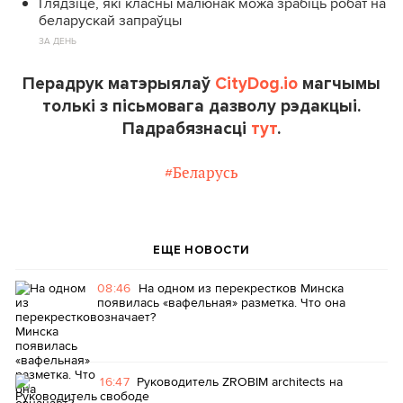
Глядзіце, які класны малюнак можа зрабіць робат на
беларускай запраўцы
ЗА ДЕНЬ
Перадрук матэрыялаў
CityDog.io
магчымы
толькі з пісьмовага дазволу рэдакцыі.
Падрабязнасці
тут
.
#Беларусь
ЕЩЕ НОВОСТИ
08:46
На одном из перекрестков Минска
появилась «вафельная» разметка. Что она
означает?
16:47
Руководитель ZROBIM architects на
свободе