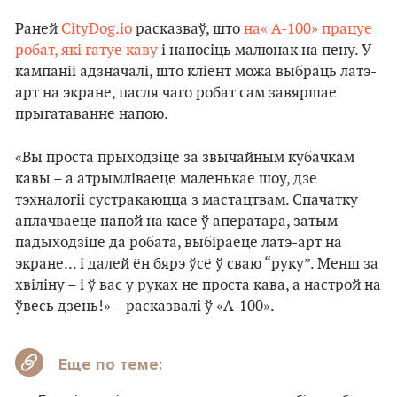
Раней
CityDog.io
расказваў, што
на« А-100» працуе
робат, які гатуе каву
і наносіць малюнак на пену. У
кампаніі адзначалі, што кліент можа выбраць латэ-
арт на экране, пасля чаго робат сам завяршае
прыгатаванне напою.
«Вы проста прыходзіце за звычайным кубачкам
кавы – а атрымліваеце маленькае шоу, дзе
тэхналогіі сустракаюцца з мастацтвам. Спачатку
аплачваеце напой на касе ў аператара, затым
падыходзіце да робата, выбіраеце латэ-арт на
экране... і далей ён бярэ ўсё ў сваю “руку”. Менш за
хвіліну – і ў вас у руках не проста кава, а настрой на
ўвесь дзень!» – расказвалі ў «А-100».
Еще по теме: