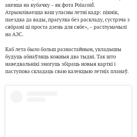
акенца на кубачку – як фота Polaroid.
Атрымліваецца ваш уласны летні кадр: пікнік,
паездка да вады, прагулка без раскладу, сустрэча з
сябрамі ці проста дзень для сябе», – растлумачылі
на АЗС.
Каб лета было больш разнастайным, укладышы
будуць абнаўляць кожныя два тыдні. Так што
наведвальнікі змогуць збіраць новыя карткі і
паступова складаць сваю калекцыю летніх планаў.