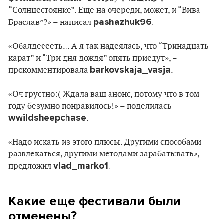
“Солнцестояние”. Еще на очереди, может, и “Вива
pashazhuk96
Браслав”?» – написал
.
«Обалдееееть... А я так надеялась, что “Тринадцать
карат” и “Три дня дождя” опять приедут», –
barkovskaja_vasja
прокомментировала
.
«Оч грустно:( Ждала ваш анонс, потому что в том
году безумно понравилось!» – поделилась
wwildsheepchase
.
«Надо искать из этого плюсы. Другими способами
развлекаться, другими методами зарабатывать», –
vlad_marko1
предложил
.
Какие еще фестивали были
отменены?