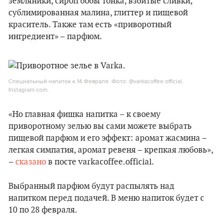
земляники, сироп бобы тонка, взбитые сливки,
сублимированная малина, глиттер и пищевой
краситель. Также там есть «приворотный
ингредиент» – парфюм.
Специальный напиток к 14 Февраля. Фото: @varkacoffee.official,
Instagram.com.
«Но главная фишка напитка – к своему
приворотному зелью вы сами можете выбрать
пищевой парфюм и его эффект: аромат жасмина –
легкая симпатия, аромат ревеня – крепкая любовь»,
–
сказано
в посте varkacoffee.official.
Выбранный парфюм будут распылять над
напитком перед подачей. В меню напиток будет с
10 по 28 февраля.