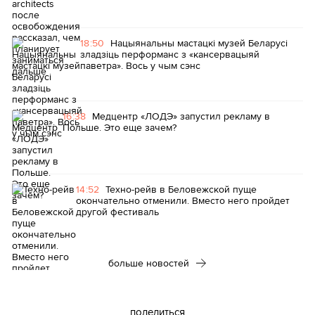
18:50
Нацыянальны мастацкі музей Беларусі
зладзіць перформанс з «кансервацыяй
паветра». Вось у чым сэнс
16:38
Медцентр «ЛОДЭ» запустил рекламу в
Польше. Это еще зачем?
14:52
Техно-рейв в Беловежской пуще
окончательно отменили. Вместо него пройдет
другой фестиваль
больше новостей
поделиться