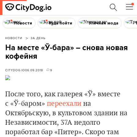
Новости
Куда пойти
Уличная мода
НОВОСТИ
ЗА ДЕНЬ
На месте «Ў-бара» – снова новая
кофейня
CITYDOG.IO
06.09.2018
9
После того, как галерея «Ў» вместе
с «Ў-баром»
переехали
на
Октябрьскую, в культовом здании на
Независимости, 37А недолго
поработал бар «Питер». Скоро там