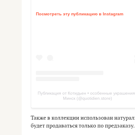
Посмотреть эту публикацию в Instagram
Публикация от Котидьен • особенные украшения
Минск (@quotidien.store)
Также в коллекции использован натураль
будет продаваться только по предзаказу.