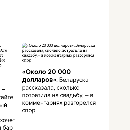
«Около 20 000
. Беларуска
долларов»
рассказала, сколько
 –
потратила на свадьбу, – в
тайте
комментариях разгорелся
рый
спор
в
хочет
й бар