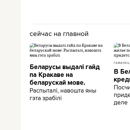
сейчас на главной
ГАМАНЕЦ
Беларусы выдалі гайд
В Бе
па Кракаве на
кред
беларускай мове.
Посчи
Распыталі, навошта яны
приде
гэта зрабілі
деле