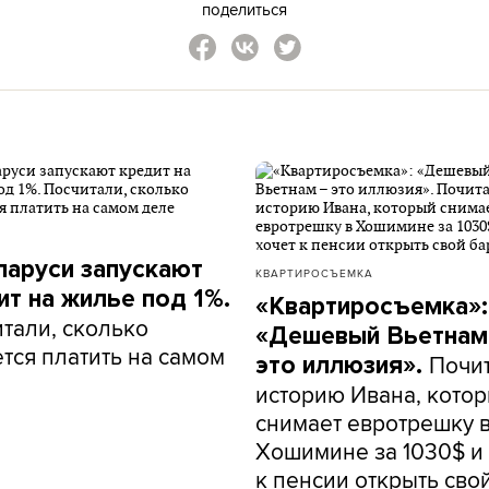
поделиться
ларуси запускают
КВАРТИРОСЪЕМКА
ит на жилье под 1%.
«Квартиросъемка»:
тали, сколько
«Дешевый Вьетнам
тся платить на самом
Почи
это иллюзия».
историю Ивана, кото
снимает евротрешку 
Хошимине за 1030$ и 
к пенсии открыть сво