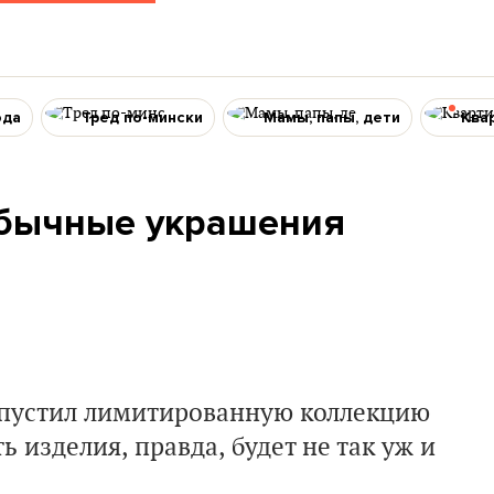
ода
Тред по-мински
Мамы, папы, дети
Ква
обычные украшения
ыпустил лимитированную коллекцию
 изделия, правда, будет не так уж и