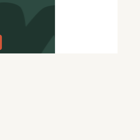
citydog.io
Перепечатка материалов
CityDog
возможна только с письменного
ydog.io
разрешения редакции.
itydog.io
Подробности
здесь
.
Нашли ошибку? Ctrl+Enter