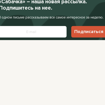
«Сабачка» – наша новая рассылка.
Подпишитесь на нее.
В одном письме рассказываем все самое интересное за неделю.
Подписаться
Нажимая «Подписаться», я соглашаюсь с
Политикой конфиденциальности
.
Facebook
VKontakte
Редакция:
editor@
Афиша:
editor@cit
Instagram
Twitter
Реклама:
editor@c
Telegram
TikTok
YouTube
RSS