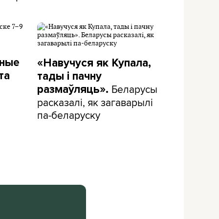
дные
«Навучуся як Купала,
та
тады і пачну
Беларусы
размаўляць».
расказалі, як загаварылі
па-беларуску