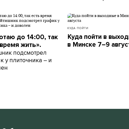
КУДА ПОЙТИ
Куда пойти в выхо
отаю до 14:00, так
в Минске 7–9 авгус
 время жить».
шник подсмотрел
к у плиточника – и
лен