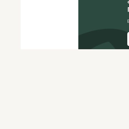
О ЖУРНАЛЕ
РЕКЛАМОДАТЕЛЯМ
ВАКАНСИИ
ОРГАНИЗАТОРАМ
МЕРОПРИЯТИЙ
ПРАВОВАЯ ИНФОРМАЦИЯ
ПОЛИТИКА
КОНФИДЕНЦИАЛЬНОСТИ