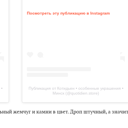
Посмотреть эту публикацию в Instagram
 •
Публикация от Котидьен • особенные украшения •
Минск (@quotidien.store)
ный жемчуг и камни в цвет. Дроп штучный, а значит