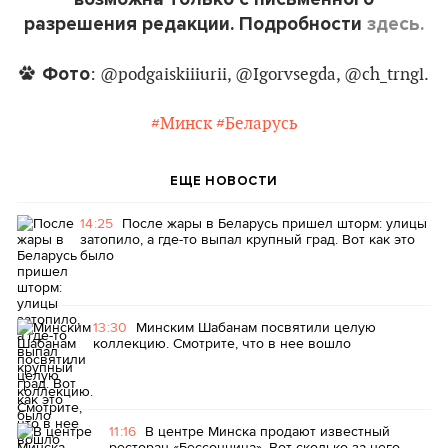
разрешения редакции. Подробности
здесь.
Фото
: @podgaiskiiiurii, @Igorvsegda, @ch_trngl.
#Минск
#Беларусь
ЕЩЕ НОВОСТИ
14:25
После жары в Беларусь пришел шторм: улицы
затопило, а где-то выпал крупный град. Вот как это
было
13:30
Минским Шабанам посвятили целую
коллекцию. Смотрите, что в нее вошло
11:16
В центре Минска продают известный
ресторан «Бессонница». Вот сколько за него