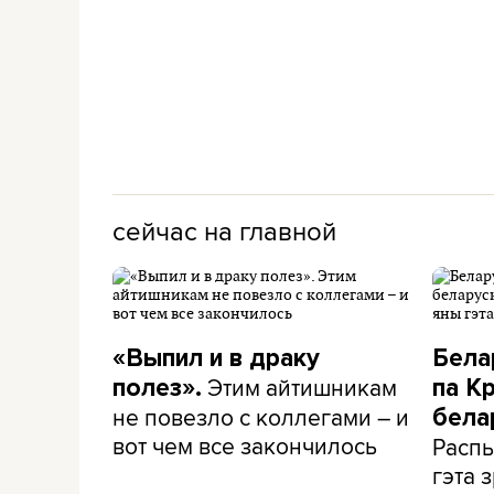
сейчас на главной
«Выпил и в драку
Бела
Этим айтишникам
полез».
па К
не повезло с коллегами – и
бела
вот чем все закончилось
Распы
гэта з