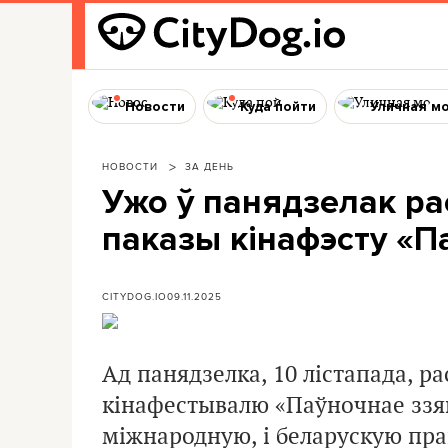
Новости
Куда пойти
Уличная м
НОВОСТИ
ЗА ДЕНЬ
Ужо ў панядзелак р
паказы кінафэсту «П
CITYDOG.IO
09.11.2025
Ад панядзелка, 10 лістапада, 
кінафестывалю
«
Паўночнае ззя
міжнародную, і беларускую пр