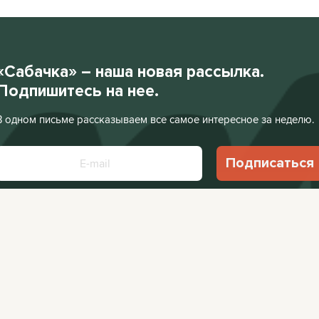
«Сабачка» – наша новая рассылка.
Подпишитесь на нее.
В одном письме рассказываем все самое интересное за неделю.
Подписаться
Нажимая «Подписаться», я соглашаюсь с
Политикой конфиденциальности
.
Facebook
VKontakte
Редакция:
editor@
Афиша:
editor@cit