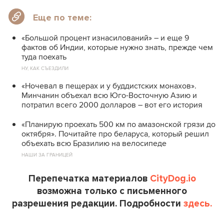
Еще по теме:
«Большой процент изнасилований» – и еще 9
фактов об Индии, которые нужно знать, прежде чем
туда поехать
НУ, КАК СЪЕЗДИЛИ
«Ночевал в пещерах и у буддистских монахов».
Минчанин объехал всю Юго-Восточную Азию и
потратил всего 2000 долларов – вот его история
«Планирую проехать 500 км по амазонской грязи до
октября». Почитайте про беларуса, который решил
объехать всю Бразилию на велосипеде
НАШИ ЗА ГРАНИЦЕЙ
Перепечатка материалов
CityDog.io
возможна только с письменного
разрешения редакции. Подробности
здесь.