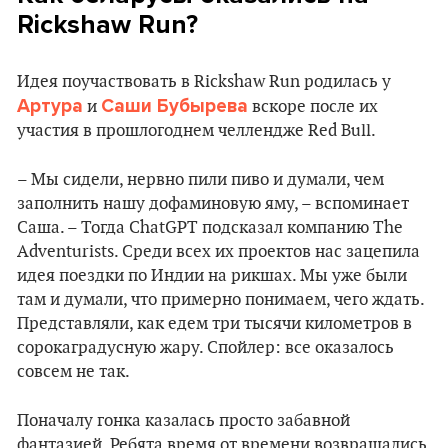
Rickshaw Run?
Идея поучаствовать в Rickshaw Run родилась у
Артура
Саши Бубырева
и
вскоре после их
участия в прошлогоднем челлендже Red Bull.
– Мы сидели, нервно пили пиво и думали, чем
заполнить нашу дофаминовую яму, – вспоминает
Саша. – Тогда ChatGPT подсказал компанию The
Adventurists. Среди всех их проектов нас зацепила
идея поездки по Индии на рикшах. Мы уже были
там и думали, что примерно понимаем, чего ждать.
Представляли, как едем три тысячи километров в
сорокаградусную жару. Спойлер: все оказалось
совсем не так.
Поначалу гонка казалась просто забавной
фантазией. Ребята время от времени возвращались