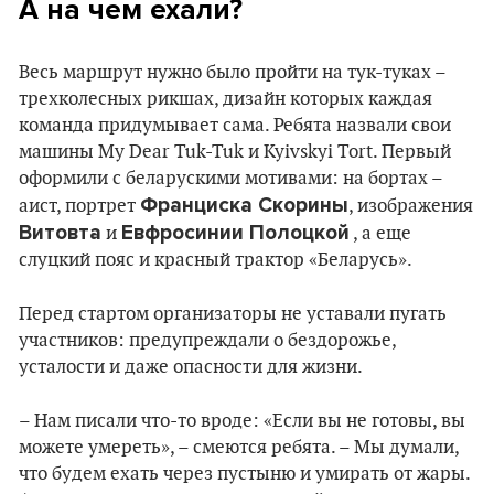
А на чем ехали?
Весь маршрут нужно было пройти на тук-туках –
трехколесных рикшах, дизайн которых каждая
команда придумывает сама. Ребята назвали свои
машины My Dear Tuk-Tuk и Kyivskyi Tort. Первый
оформили с беларускими мотивами: на бортах –
Франциска Скорины
аист, портрет
, изображения
Витовта
Евфросинии Полоцкой
и
, а еще
слуцкий пояс и красный трактор «Беларусь».
Перед стартом организаторы не уставали пугать
участников: предупреждали о бездорожье,
усталости и даже опасности для жизни.
– Нам писали что-то вроде: «Если вы не готовы, вы
можете умереть», – смеются ребята. – Мы думали,
что будем ехать через пустыню и умирать от жары.