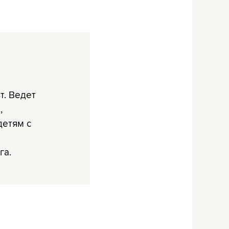
т. Ведет
,
детям с
га.