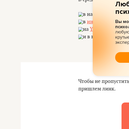
Люб
пси
в нашем инстагра
в
инстаграме City
Вы мо
психо
на
YouTube-канале
любую 
и в нашем
фейсбук
крутые
экспе
Чтобы не пропустить
пришлем линк.