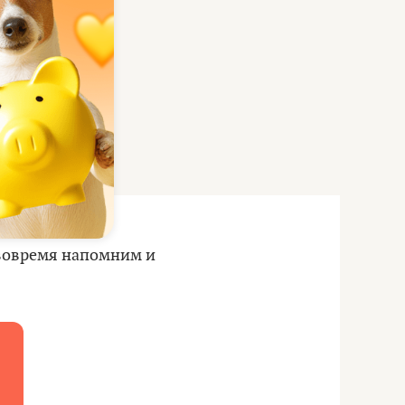
ели)
м вовремя напомним и