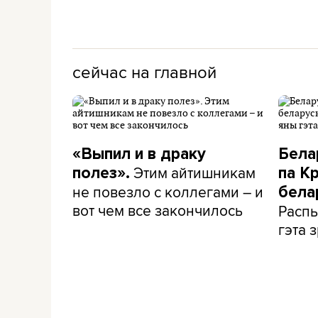
сейчас на главной
«Выпил и в драку
Бела
Этим айтишникам
полез».
па К
не повезло с коллегами – и
бела
вот чем все закончилось
Распы
гэта з