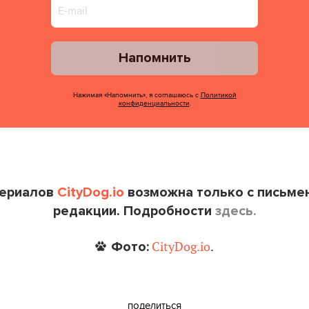
Напомнить
Нажимая «Напомнить», я соглашаюсь с
Политикой
конфиденциальности
.
териалов
CityDog.io
возможна только с письме
редакции. Подробности
здесь.
Фото:
CityDog.io
.
поделиться