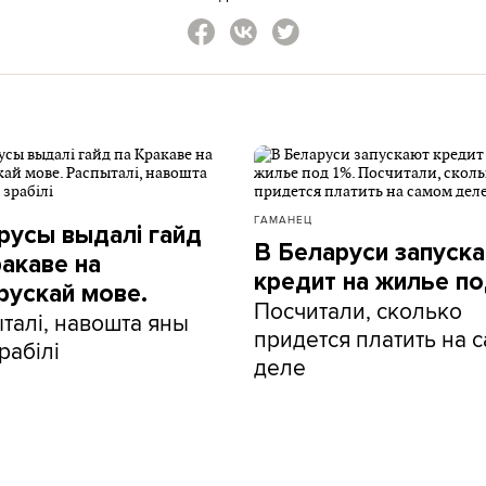
ГАМАНЕЦ
русы выдалі гайд
В Беларуси запуск
ракаве на
кредит на жилье по
рускай мове.
Посчитали, сколько
талі, навошта яны
придется платить на 
рабілі
деле