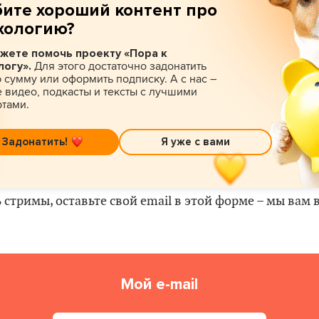
ите хороший контент про
хологию?
ме
«Пора к психологу»
(подпишитесь, если еще не усп
Dog
жете помочь проекту «Пора к
Для этого достаточно задонатить
логу».
 CityDog
сумму или оформить подписку. А с нас –
е
 видео, подкасты и тексты с лучшими
ртами.
Задонатить!
Я уже с вами
 стримы, оставьте свой email в этой форме – мы ва
Мой e-mail