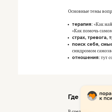
Основные темы вопро
терапия
: «Как на
«Как помочь самому
страх, тревога, 
поиск себя, смы
синдромом самозва
отношения
: тут 
Где и когда с
12
В среду и четверг,