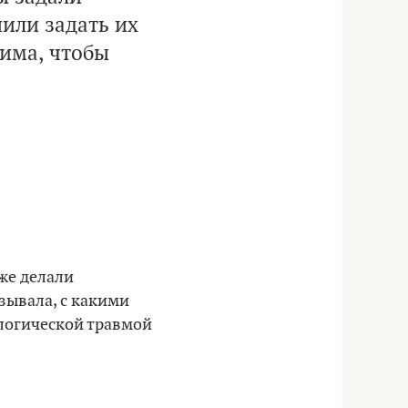
шили задать их
рима, чтобы
уже делали
азывала, с какими
ологической травмой