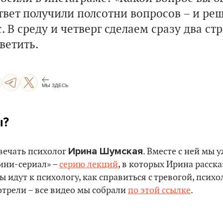
твет получили полсотни вопросов – и ре
с. В среду и четверг сделаем сразу два ст
ветить.
МЫ ЗДЕСЬ
ы?
Ирина Шумская
вечать психолог
. Вместе с ней мы 
ини-сериал» –
серию лекций
, в которых Ирина расск
 идут к психологу, как справиться с тревогой, псих
мотрели – все видео мы собрали
по этой ссылке
.