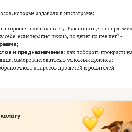
сов, которые задавали в инстаграме:
йти хорошего психолога?», «Как понять, что пора сме
 себе, если терапия нужна, но денег на нее нет?»;
травма
;
слов и предназначения
: как побороть прокрастин
нца, самореализоваться в условиях кризиса;
собрано много вопросов про детей и родителей.
мотреть?
 и 13 апреля, в 19:00 по Минску.
Стримы можно буд