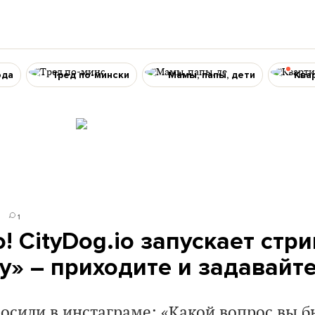
ода
Тред по-мински
Мамы, папы, дети
Ква
3
1
! CityDog.io запускает стр
гу» – приходите и задавайт
осили в инстаграме: «Какой вопрос вы б