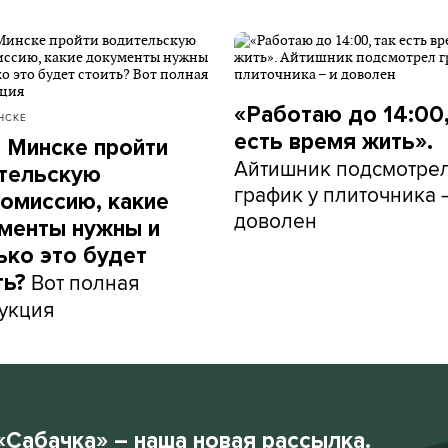
«Работаю до 14:00,
НСКЕ
есть время жить».
в Минске пройти
Айтишник подсмотре
тельскую
график у плиточника 
омиссию, какие
доволен
менты нужны и
ько это будет
Вот полная
ть?
укция
«Сабачка» – наша новая рассылка.