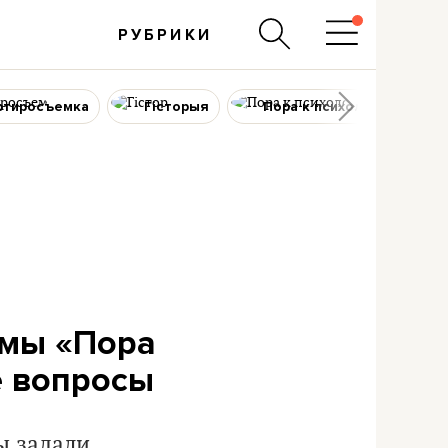
РУБРИКИ
ртиросъемка
Гісторыя
Пора к психологу
имы «Пора
е вопросы
ы задали