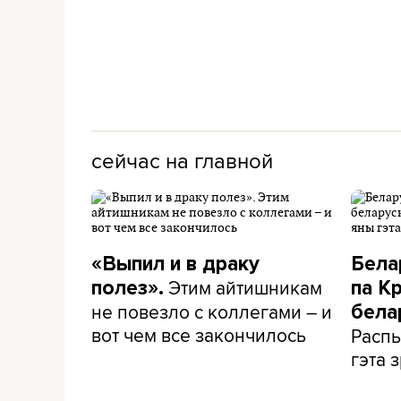
сейчас на главной
«Выпил и в драку
Бела
Этим айтишникам
полез».
па К
не повезло с коллегами – и
бела
вот чем все закончилось
Распы
гэта з