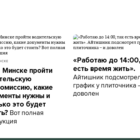
«Работаю до 14:00,
НСКЕ
есть время жить».
в Минске пройти
Айтишник подсмотре
тельскую
график у плиточника 
омиссию, какие
доволен
менты нужны и
ько это будет
Вот полная
ть?
укция