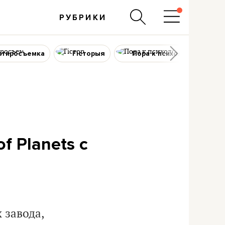
РУБРИКИ
ртиросъемка
Гісторыя
Пора к психологу
f Planets с
 завода,