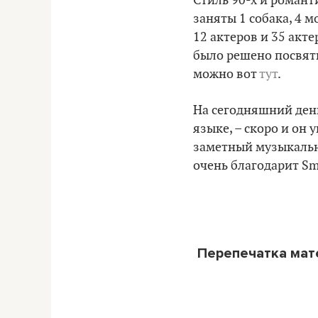
Стиль 90-х и романт
заняты 1 собака, 4 
12 актеров и 35 акт
было решено посвят
можно вот
тут
.
На сегодняшний день
языке, – скоро и он
заметный музыкальн
очень благодарит Sm
Перепечатка ма