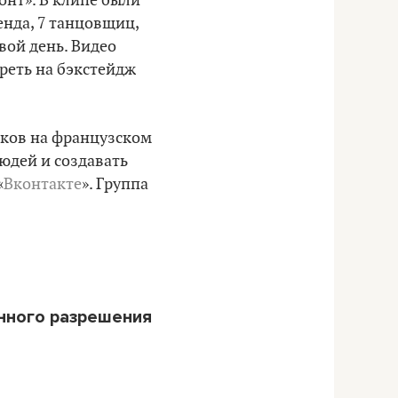
онт». В клипе были
енда, 7 танцовщиц,
вой день. Видео
реть на бэкстейдж
еков на французском
людей и создавать
«
Вконтакте
». Группа
нного разрешения