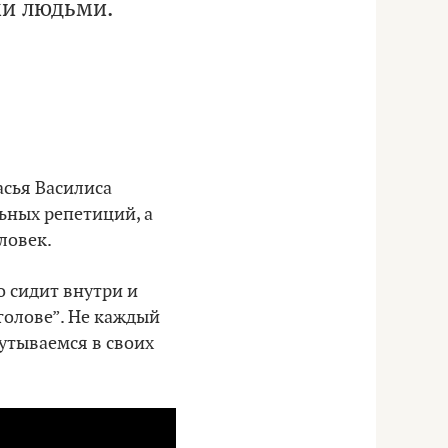
и людьми.
тасья Василиса
льных репетиций, а
ловек.
о сидит внутри и
 голове”. Не каждый
путываемся в своих