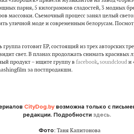
ика «заброшек» привели музыкантов на завод «Гориз
мощных парня, 5 килограммов сладостей, 3 модных бр
еров массовки. Съемочный процесс занял целый свето
ить уличной моде и современным белорусам. Посмот
 группа готовит EP, состоящий из трех авторских тр
 увидит свет. В планах продолжать снимать красивых 
ый продукт – ищите группу в
facebook
,
soundcloud
и 
ashingfilm за постпродакшн.
териалов
CityDog.by
возможна только с письме
редакции. Подробности
здесь.
Фото
: Таня Капитонова