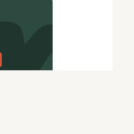
citydog.io
Перепечатка материалов
CityDog
возможна только с письменного
ydog.io
разрешения редакции.
itydog.io
Подробности
здесь
.