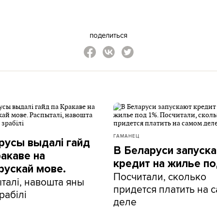
поделиться
ГАМАНЕЦ
русы выдалі гайд
В Беларуси запуск
ракаве на
кредит на жилье по
рускай мове.
Посчитали, сколько
талі, навошта яны
придется платить на 
рабілі
деле