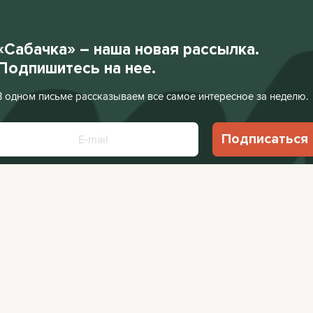
«Сабачка» – наша новая рассылка.
Подпишитесь на нее.
В одном письме рассказываем все самое интересное за неделю.
Подписаться
Нажимая «Подписаться», я соглашаюсь с
Политикой конфиденциальности
.
Facebook
VKontakte
Редакция:
editor@
Афиша:
editor@cit
Instagram
Twitter
Реклама:
editor@c
Telegram
TikTok