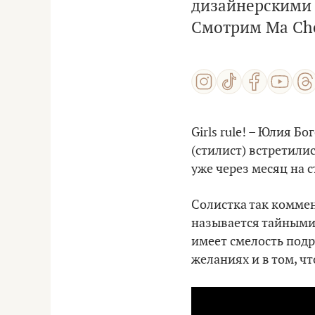
дизайнерскими
Смотрим Ma Cher
Girls rule! – Юлия Б
(стилист) встретили
уже через месяц на 
Солистка так коммен
называется тайными 
имеет смелость подр
желаниях и в том, ч