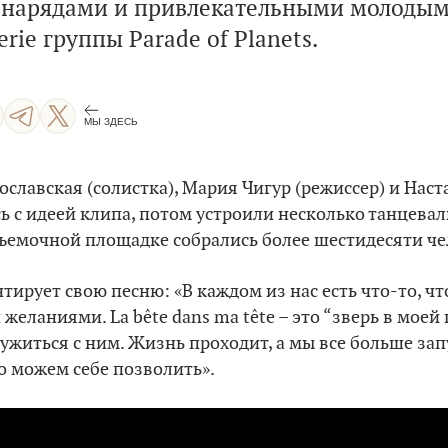
 нарядами и привлекательными молодым
ie группы Parade of Planets.
МЫ ЗДЕСЬ
огославская (солистка), Мария Чигур (режиссер) и Нас
сь с идеей клипа, потом устроили несколько танцева
съемочной площадке собрались более шестидесяти че
тирует свою песню: «В каждом из нас есть что-то, чт
желаниями. La bête dans ma tête – это “зверь в моей
ужиться с ним. Жизнь проходит, а мы все больше за
то можем себе позволить».