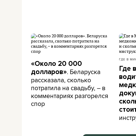
ГДЕ В МИ
«Около 20 000
Где 
. Беларуска
долларов»
води
рассказала, сколько
медк
потратила на свадьбу, – в
доку
комментариях разгорелся
скол
спор
стои
инстр