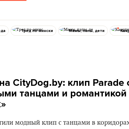
ода
Тред по-мински
Мамы, папы, дети
Ква
а CityDog.by: клип Parade o
ыми танцами и романтикой
к»
или модный клип с танцами в коридорах