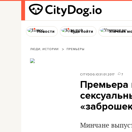
Новости
Куда пойти
Уличная м
ЛЮДИ, ИСТОРИИ
ПРЕМЬЕРЫ
CITYDOG.IO
31.01.2017
7
Премьера н
сексуальн
«заброше
Минчане выпуст