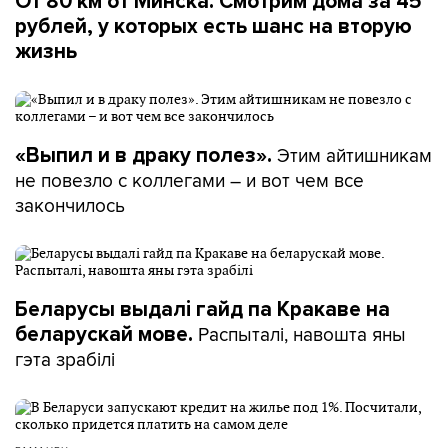
От 80 км от Минска. Смотрим дома за 45
рублей, у которых есть шанс на вторую
жизнь
Этим айтишникам
«Выпил и в драку полез».
не повезло с коллегами – и вот чем все
закончилось
Беларусы выдалі гайд па Кракаве на
Распыталі, навошта яны
беларускай мове.
гэта зрабілі