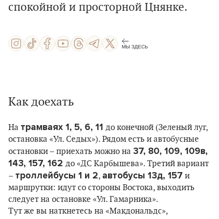
спокойной и просторной Цнянке.
МЫ ЗДЕСЬ
Как доехать
трамваях 1, 5, 6, 11
На
до конечной (Зеленый луг,
остановка «Ул. Седых»). Рядом есть и автобусные
37, 80, 109, 109в,
остановки – приехать можно на
143, 157, 162
до «ДС Карбышева». Третий вариант
троллейбусы 1 и 2
автобусы 13д, 157
–
,
и
маршрутки: идут со стороны Востока, выходить
следует на остановке «Ул. Гамарника».
Тут же вы наткнетесь на
«
Макдональдс
»
,