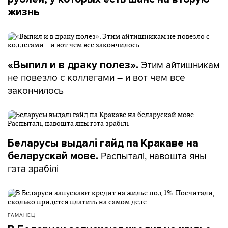
жизнь
Этим айтишникам
«Выпил и в драку полез».
не повезло с коллегами – и вот чем все
закончилось
Беларусы выдалі гайд па Кракаве на
Распыталі, навошта яны
беларускай мове.
гэта зрабілі
ГАМАНЕЦ