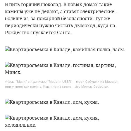
и пить горячий шоколад. В новых домах такие
камины уже не делают, а ставят электрические –
больше из-за пожарной безопасности. Тут же
периодически нужно чистить дымоход, куда на
Рождество спускается Санта.
«Часы “Маяк” с надписью “Made in USSR” – моей бабушки из Мозыря,
они у меня как память. Картина на стене – это Минск, береста».