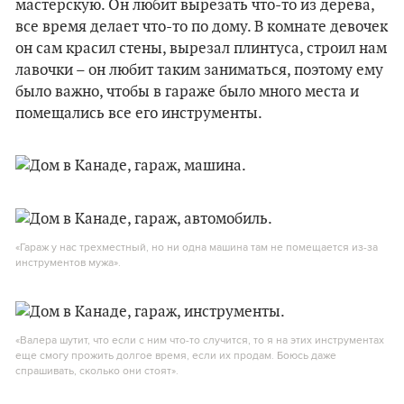
мастерскую. Он любит вырезать что-то из дерева,
все время делает что-то по дому. В комнате девочек
он сам красил стены, вырезал плинтуса, строил нам
лавочки – он любит таким заниматься, поэтому ему
было важно, чтобы в гараже было много места и
помещались все его инструменты.
«Гараж у нас трехместный, но ни одна машина там не помещается из-за
инструментов мужа».
«Валера шутит, что если с ним что-то случится, то я на этих инструментах
еще смогу прожить долгое время, если их продам. Боюсь даже
спрашивать, сколько они стоят».