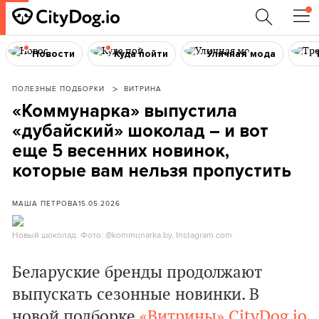
Новости
Куда пойти
Уличная мода
ПОЛЕЗНЫЕ ПОДБОРКИ
ВИТРИНА
«Коммунарка» выпустила
«дубайский» шоколад – и вот
еще 5 весенних новинок,
которые вам нельзя пропустить
МАША ПЕТРОВА
15.05.2026
Новый шоколад. Фото: @kommunarka.by, Instagram.com.
Беларуские бренды продолжают
выпускать сезонные новинки. В
новой подборке
«Витрины»
CityDog.io