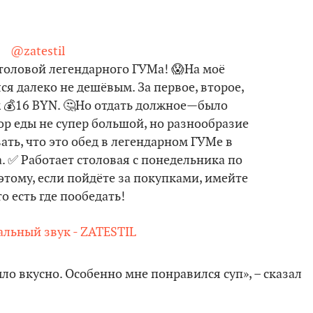
@zatestil
столовой легендарного ГУМа! 😱На моё
ся далеко не дешёвым. За первое, второе,
ж 💰16 BYN. 🤔Но отдать должное—было
бор еды не супер большой, но разнообразие
вать, что это обед в легендарном ГУМе в
 ✅ Работает столовая с понедельника по
 этому, если пойдёте за покупками, имейте
о есть где пообедать!
льный звук - ZATESTIL
ло вкусно. Особенно мне понравился суп», – сказал