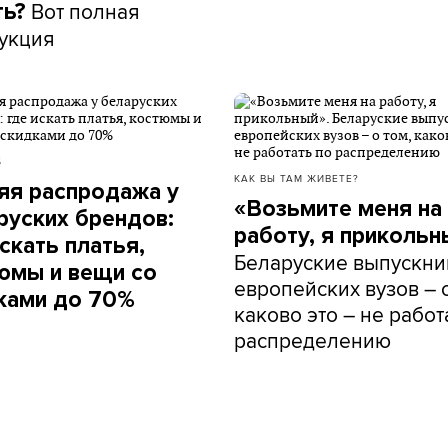
Вот полная
ть?
укция
Б
КАК ВЫ ТАМ ЖИВЕТЕ?
яя распродажа у
«Возьмите меня на
руских брендов:
работу, я прикольн
скать платья,
Беларуские выпускни
юмы и вещи со
европейских вузов – о
ками до 70%
каково это – не работ
распределению