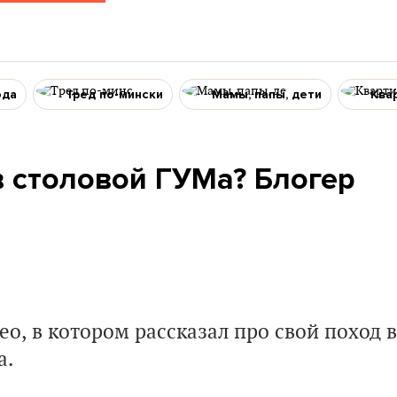
ода
Тред по-мински
Мамы, папы, дети
Ква
в столовой ГУМа? Блогер
део, в котором рассказал про свой поход в
а.