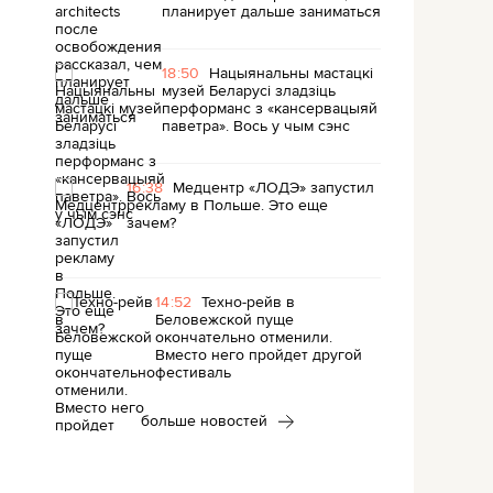
планирует дальше заниматься
18:50
Нацыянальны мастацкі
музей Беларусі зладзіць
перформанс з «кансервацыяй
паветра». Вось у чым сэнс
16:38
Медцентр «ЛОДЭ» запустил
рекламу в Польше. Это еще
зачем?
14:52
Техно-рейв в
Беловежской пуще
окончательно отменили.
Вместо него пройдет другой
фестиваль
больше новостей