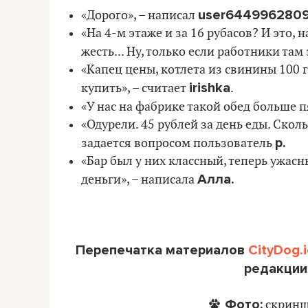
user6449962809
«Дорого», – написал
«На 4-м этаже и за 16 рубасов? И это,
жесть... Ну, только если работники там
«Капец цены, котлета из свинины 100 г
irishka
купить», – считает
.
«У нас на фабрике такой обед больше п
«Одурели. 45 рублей за день еды. Сколь
p.
задается вопросом пользователь
«Бар был у них классный, теперь ужасн
Алла.
деньги», – написала
Перепечатка материалов
CityDog.i
редакции
Фото:
скринш