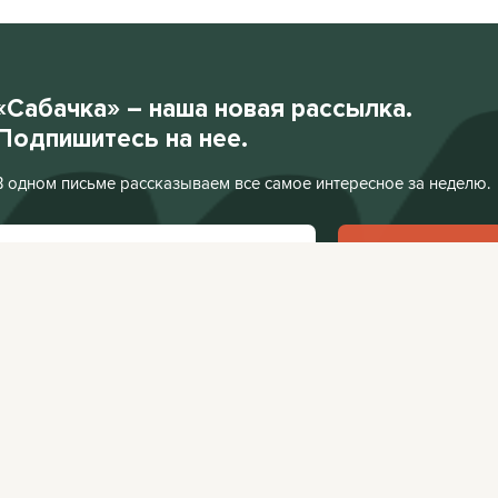
«Сабачка» – наша новая рассылка.
Подпишитесь на нее.
В одном письме рассказываем все самое интересное за неделю.
Подписаться
Нажимая «Подписаться», я соглашаюсь с
Политикой конфиденциальности
.
Facebook
VKontakte
Редакция:
editor@
Афиша:
editor@cit
Instagram
Twitter