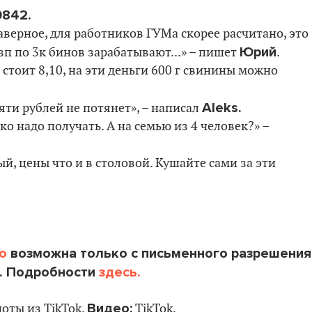
842.
 наверное, для работников ГУМа скорее расчитано, это
Юрий
 зп по 3к бинов зарабатывают...» – пишет
.
 стоит 8,10, на эти деньги 600 г свинины можно
Aleks.
яти рублей не потянет», – написал
ко надо получать. А на семью из 4 человек?» –
ый, цены что и в столовой. Кушайте сами за эти
o
возможна только с письменного разрешения
. Подробности
здесь.
Видео:
оты из TikTok.
TikTok.