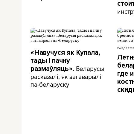
стои
инстр
ГАРДЕРО
«Навучуся як Купала,
Летн
тады і пачну
бела
Беларусы
размаўляць».
где и
расказалі, як загаварылі
кост
па-беларуску
скид