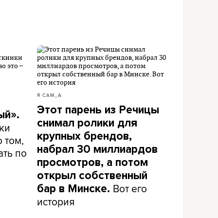
Я САМ_А
Этот парень из Речицы
ый».
снимал ролики для
ки
крупных брендов,
 том,
набрал 30 миллиардов
ать по
просмотров, а потом
открыл собственный
Вот его
бар в Минске.
история