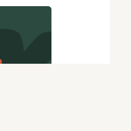
citydog.io
Перепечатка материалов
CityDog
возможна только с письменного
ydog.io