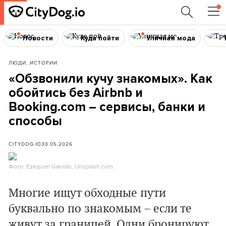
Новости
Куда пойти
Уличная мода
ЛЮДИ, ИСТОРИИ
«Обзвонили кучу знакомых». Как
обойтись без Airbnb и
Booking.com – сервисы, банки и
способы
CITYDOG.IO
30.05.2026
Фото: Ezequiel Garrido, Unsplash.com.
Многие ищут обходные пути
буквально по знакомым – если те
живут за границей. Одни бронируют