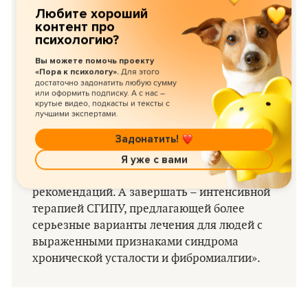
ключевых слов: сон, гормоны, инфекции,
Любите хороший
контент про
питание и упражнения.
психологию?
Чтобы забыть о проблемах с энергией,
Вы можете помочь проекту
Для этого
«Пора к психологу».
большинству людей, испытывающих не
достаточно задонатить любую сумму
более чем повседневную усталость, вполне
или оформить подписку. А с нас –
крутые видео, подкасты и тексты с
достаточно следовать нескольким простым
лучшими экспертами.
советам в каждой из обозначенных пяти
Задонатить!
областей. Каждую главу, посвященную
отдельной области нашей методики, мы
Я уже с вами
будем начинать именно с таких основных
рекомендаций. А завершать – интенсивной
терапией СГИПУ, предлагающей более
серьезные варианты лечения для людей с
выраженными признаками синдрома
хронической усталости и фибромиалгии».