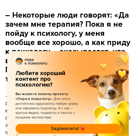
– Некоторые люди говорят: «Да
зачем мне терапия? Пока я не
пойду к психологу, у меня
вообще все хорошо, а как приду
к психологу – оказывается, что
все вообще очень плохо».
Получается, если нет терапии,
Любите хороший
то и проблем вроде как нет…
контент про
психологию?
Вы можете помочь проекту
– Я понимаю, что терапия нужна не всем. Но, как
Для этого
«Пора к психологу».
правило, если у человека есть сильное намерение
достаточно задонатить любую сумму
или оформить подписку. А с нас –
избегать терапии, скорее всего, ему есть что
крутые видео, подкасты и тексты с
лучшими экспертами.
прятать. Есть боль, от которой нужно защищаться. В
этом случае стоит задуматься, от чего защищается
Задонатить!
человек. Возможно, он решит проблему не с