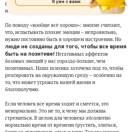
Я уже с вами
помощью терапии, а какими-то другими способами,
но защитной реакции нужно уделить внимание.
По поводу «вообще всё хорошо»: многие считают,
что, испытывать плохие эмоции – неправильно,
нужно постоянно быть в хорошем настроении. Но
люди не созданы для того, чтобы все время
быть на позитиве!
Негативных аффектов
базовых эмоций у нас гораздо больше, чем
позитивных. Наша психика заточена под то, чтобы
реагировать на окружающую среду – особенно на
то, что может угрожать нашей жизни и
благополучию.
Если человек все время ходит и смеется, это
ненормально. Это не то, к чему мы должны
стремиться. В целом для человека абсолютно
нормально время от времени грустить, злиться,