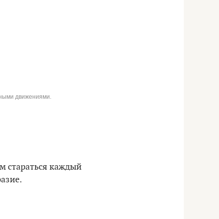
ьными движениями.
ом стараться каждый
разие.