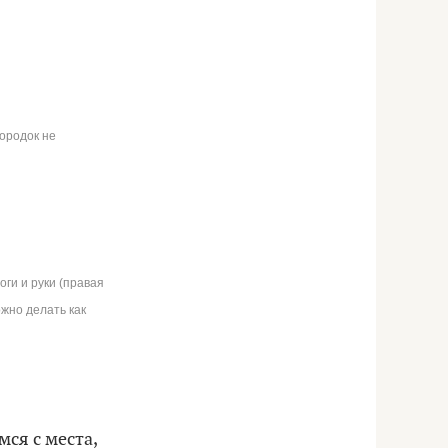
бородок не
ги и руки (правая
ожно делать как
ся с места,