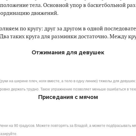
оложение тела. Основной упор в баскетбольной раз
координацию движений.
лняем по кругу: друг за другом в одной последовате
Два таких круга для разминки достаточно. Между кр
Отжимания для девушек
уки на ширине плеч, ноги вместе, а тело в одну линию) тяжелы для девушек:
 ровно держать трудно. Такое упражнение позволяет меньше ошибаться в тех
Приседания с мячом
лени на 90 градусов. Можете повторять за Владой, а можете подбрасывать мя
тазируйте.