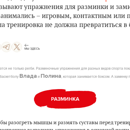
зывают упражнения для разминки и зами
занимались – игровым, контактным или 
а тренировка не должна превратиться в 
МЫ ЗДЕСЬ
тся не только регби. Разминочные упражнения для разных видов спорта пок
Влада
Полина
 баскетболу
и
, которая занимается боксом. А заминку
РАЗМИНКА
обы разогреть мышцы и размять суставы перед трени