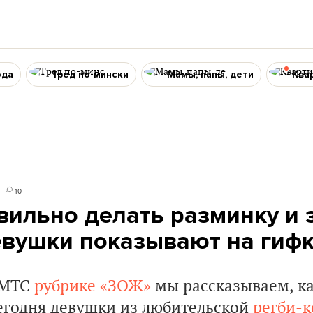
ода
Тред по-мински
Мамы, папы, дети
Ква
10
вильно делать разминку и 
вушки показывают на гиф
 МТС
рубрике «ЗОЖ»
мы рассказываем, ка
Сегодня девушки из любительской
регби-