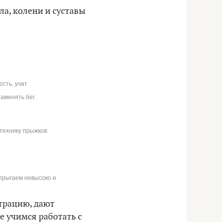
а, колени и суставы
сть, учат
заменять бег.
 технику прыжков
 прыгаем невысоко и
трацию, дают
е учимся работать с