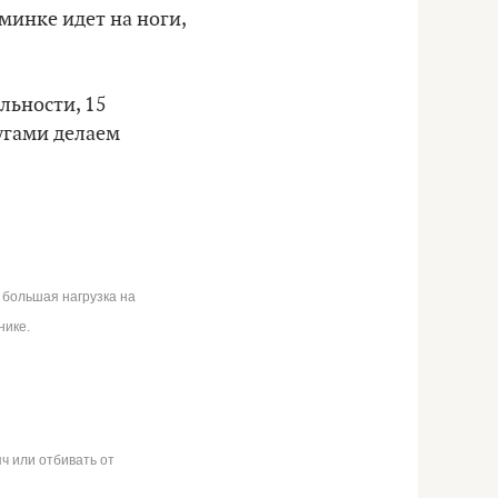
минке идет на ноги,
льности, 15
угами делаем
 большая нагрузка на
нике.
ч или отбивать от