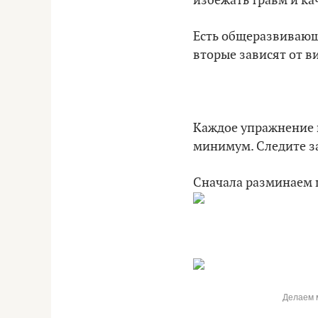
избежать травм и к
Есть общеразвивающ
вторые зависят от в
Каждое упражнение вы
минимум. Следите за
Сначала разминаем 
Делаем м