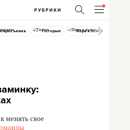
РУБРИКИ
ртиросъемка
Гісторыя
Пора к психологу
заминку:
ках
к менять свое
команды