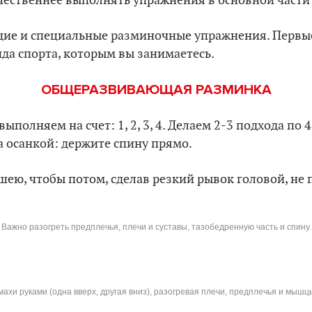
ачественнее выполнять упражнения в основной части
ие и специальные разминочные упражнения. Первые
ида спорта, которым вы занимаетесь.
ОБЩЕРАЗВИВАЮЩАЯ РАЗМИНКА
полняем на счет: 1, 2, 3, 4. Делаем 2-3 подхода по 
 осанкой: держите спину прямо.
шею, чтобы потом, сделав резкий рывок головой, не
Важно разогреть предплечья, плечи и суставы, тазобедренную часть и спину.
ахи руками (одна вверх, другая вниз), разогревая плечи, предплечья и мыш