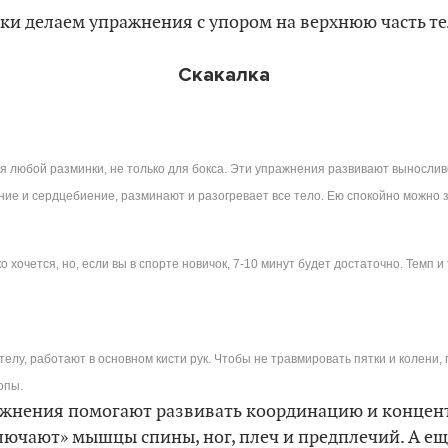
и делаем упражнения с упором на верхнюю часть тел
Скакалка
я любой разминки, не только для бокса. Эти упражнения развивают выносливо
ие и сердцебиение, разминают и разогревает все тело. Ею спокойно можно 
 хочется, но, если вы в спорте новичок, 7-10 минут будет достаточно. Темп и
 телу, работают в основном кисти рук. Чтобы не травмировать пятки и колени,
топы.
жнения помогают развивать координацию и концен
лючают» мышцы спины, ног, плеч и предплечий. А ещ