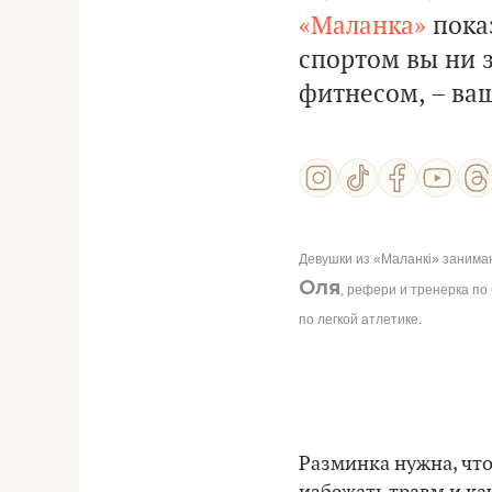
«Маланка»
пока
спортом вы ни 
фитнесом, – ваш
Девушки из «Маланкі» занимаю
Оля
, рефери и тренерка по
по легкой атлетике.
Разминка нужна, чт