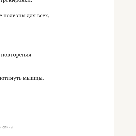
 тренировки.
 полезны для всех,
4 повторения
 потянуть мышцы.
цы спины.