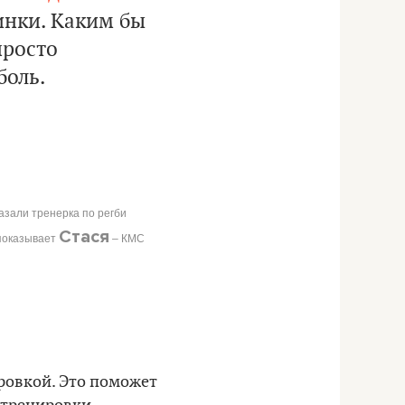
нки. Каким бы
просто
боль.
азали тренерка по регби
Стася
 показывает
– КМС
ровкой. Это поможет