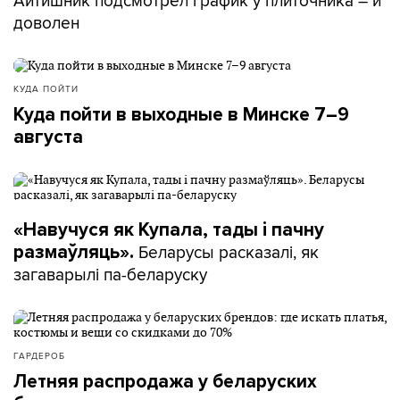
Айтишник подсмотрел график у плиточника – и
доволен
КУДА ПОЙТИ
Куда пойти в выходные в Минске 7–9
августа
«Навучуся як Купала, тады і пачну
Беларусы расказалі, як
размаўляць».
загаварылі па-беларуску
ГАРДЕРОБ
Летняя распродажа у беларуских