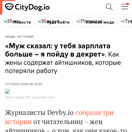
Новости
Куда пойти
Уличная мода
ЛЮДИ, ИСТОРИИ
«Муж сказал: у тебя зарплата
. Как
больше – я пойду в декрет»
жены содержат айтишников, которые
потеряли работу
CITYDOG.IO
08.06.2026
Фото: Diego PH, Unsplash.com.
Журналисты Devby.io
с
обрали три
истории
от читательниц – жен
айтишников – о том, как они какое-то