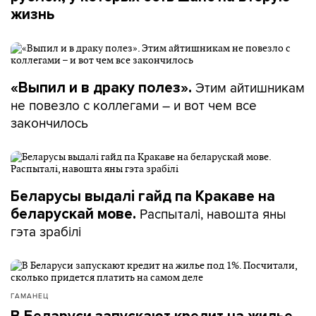
жизнь
Этим айтишникам
«Выпил и в драку полез».
не повезло с коллегами – и вот чем все
закончилось
Беларусы выдалі гайд па Кракаве на
Распыталі, навошта яны
беларускай мове.
гэта зрабілі
ГАМАНЕЦ