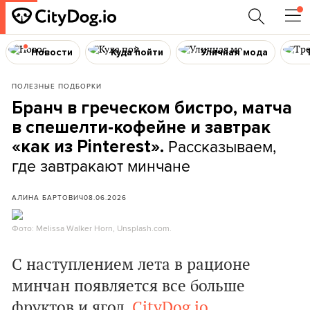
Новости
Куда пойти
Уличная мода
ПОЛЕЗНЫЕ ПОДБОРКИ
Бранч в греческом бистро, матча
в спешелти-кофейне и завтрак
Рассказываем,
«как из Pinterest».
где завтракают минчане
АЛИНА БАРТОВИЧ
08.06.2026
Фото: Melissa Walker Horn, Unsplash.com.
С наступлением лета в рационе
минчан появляется все больше
фруктов и ягод.
CityDog.io