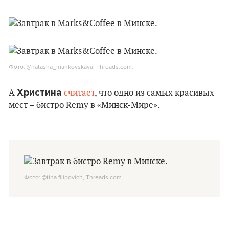
Фото: @natasha_mankovskaya, Threads.com.
Христина
А
считает
, что одно из самых красивых
мест – бистро Remy в «Минск-Мире».
Фото: @tina.filipovich, Threads.com.