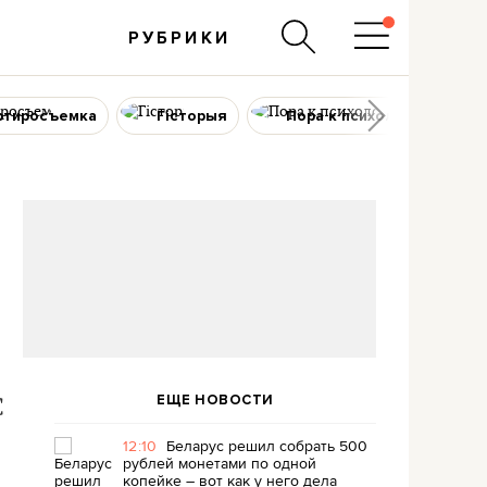
РУБРИКИ
ртиросъемка
Гісторыя
Пора к психологу
ЕЩЕ НОВОСТИ
С
12:10
Беларус решил собрать 500
рублей монетами по одной
копейке – вот как у него дела