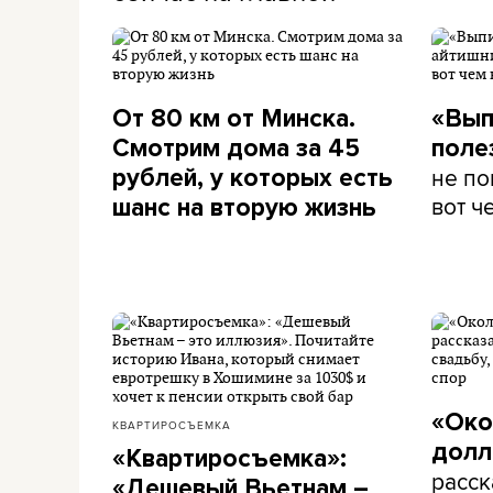
От 80 км от Минска.
«Вып
Смотрим дома за 45
поле
не по
рублей, у которых есть
вот ч
шанс на вторую жизнь
«Око
КВАРТИРОСЪЕМКА
долл
«Квартиросъемка»:
расск
«Дешевый Вьетнам –