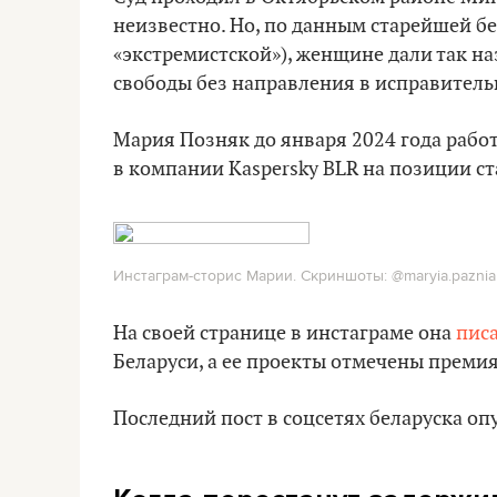
неизвестно. Но, по данным старейшей б
«экстремистской»), женщине дали так 
свободы без направления в исправитель
Мария Позняк до января 2024 года работ
в компании Kaspersky BLR на позиции с
Инстаграм-сторис Марии. Скриншоты: @maryia.pazniak
На своей странице в инстаграме она
пис
Беларуси, а ее проекты отмечены премиям
Последний пост в соцсетях беларуска опу