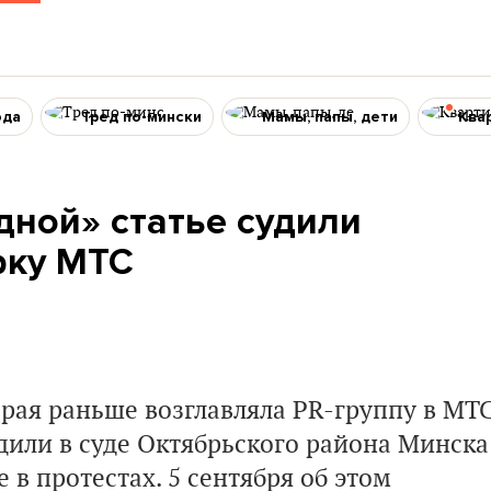
ода
Тред по-мински
Мамы, папы, дети
Ква
дной» статье судили
рку МТС
рая раньше возглавляла PR-группу в МТ
удили в суде Октябрьского района Минска
 в протестах. 5 сентября об этом