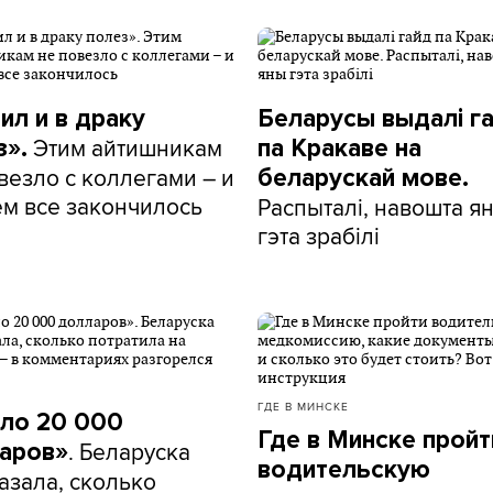
ил и в драку
Беларусы выдалі г
Этим айтишникам
з».
па Кракаве на
везло с коллегами – и
беларускай мове.
ем все закончилось
Распыталі, навошта я
гэта зрабілі
ГДЕ В МИНСКЕ
ло 20 000
Где в Минске пройт
. Беларуска
аров»
водительскую
азала, сколько