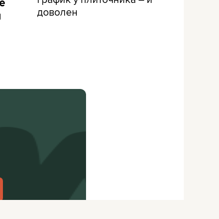
е
доволен
и