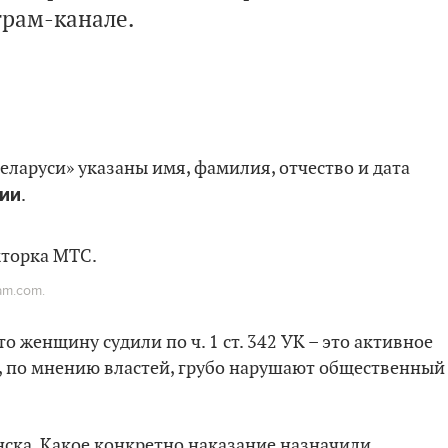
грам-канале.
еларуси» указаны имя, фамилия, отчество и дата
ии
.
am.com.
 женщину судили по ч. 1 ст. 342 УК – это активное
е, по мнению властей, грубо нарушают общественный
ска. Какое конкретно наказание назначили,