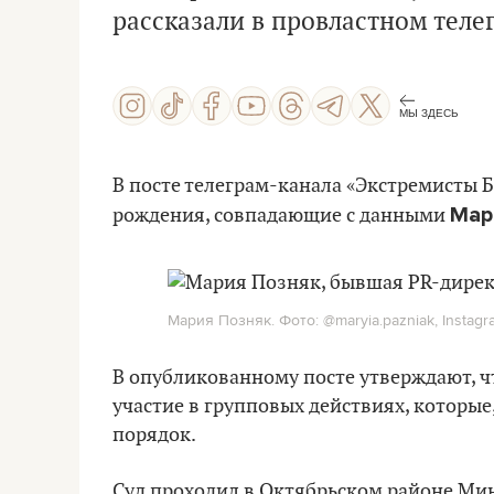
рассказали в провластном теле
МЫ ЗДЕСЬ
В посте телеграм-канала «Экстремисты Б
Мар
рождения, совпадающие с данными
Мария Позняк. Фото: @maryia.pazniak, Instagr
В опубликованному посте утверждают, что
участие в групповых действиях, которы
порядок.
Суд проходил в Октябрьском районе Мин