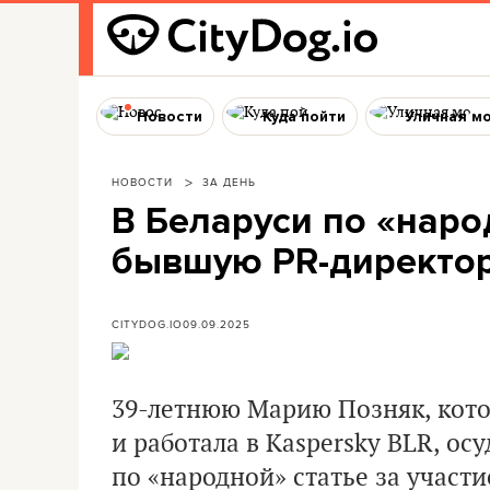
Новости
Куда пойти
Уличная м
НОВОСТИ
ЗА ДЕНЬ
В Беларуси по «наро
бывшую PR-директо
CITYDOG.IO
09.09.2025
39-летнюю Марию Позняк, кото
и работала в Kaspersky BLR, ос
по «народной» статье за участие