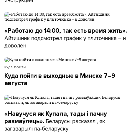
«Работаю до 14:00, так есть время жить».
Айтишник подсмотрел график у плиточника – и
доволен
КУДА ПОЙТИ
Куда пойти в выходные в Минске 7–9
августа
«Навучуся як Купала, тады і пачну
Беларусы расказалі, як
размаўляць».
загаварылі па-беларуску