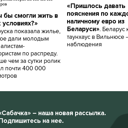
«Пришлось давать
пояснения по кажд
ы бы смогли жить в
наличному евро из
х условиях?»
. Беларус
Беларуси»
уска показала жилье,
таунхаус в Вильнюсе 
рое дали молодым
наблюдения
алистам-
ористам по распреду.
е чем за сутки ролик
л почти 400 000
мотров
«Сабачка» – наша новая рассылка.
Подпишитесь на нее.