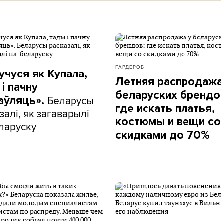
ГАРДЕРОБ
учуся як Купала,
Летняя распродажа
і пачну
беларуских брендо
Беларусы
аўляць».
где искать платья,
залі, як загаварылі
костюмы и вещи со
ларуску
скидками до 70%