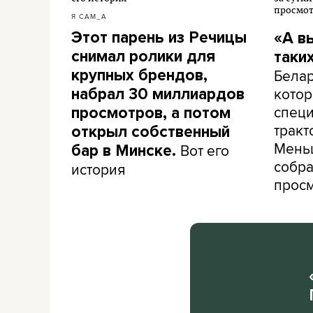
Я САМ_А
Этот парень из Речицы
«А в
снимал ролики для
таки
Белар
крупных брендов,
кото
набрал 30 миллиардов
специ
просмотров, а потом
тракт
открыл собственный
Меньш
Вот его
бар в Минске.
собра
история
прос