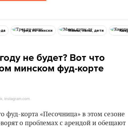
ода
Тред по-мински
Мамы, папы, дети
Ква
году не будет? Вот что
ом минском фуд-корте
, Instagram.com.
о фуд-корта «Песочница» в этом сезоне
ворят о проблемах с арендой и обещают