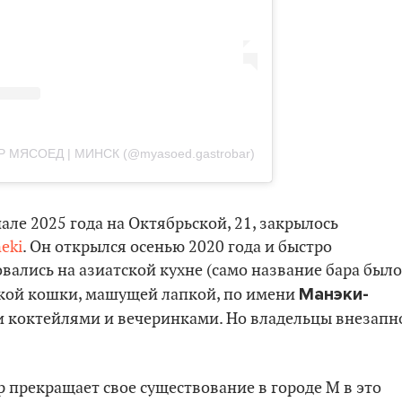
Р МЯСОЕД | МИНСК (@myasoed.gastrobar)
чале 2025 года на Октябрьской, 21, закрылось
eki
. Он открылся осенью 2020 года и быстро
ались на азиатской кухне (само название бара было
Манэки-
кой кошки, машущей лапкой, по имени
ми коктейлями и вечеринками. Но владельцы внезапн
 прекращает свое существование в городе М в это