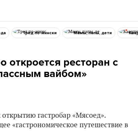
ода
Тред по-мински
Мамы, папы, дети
Ква
о откроется ресторан с
лассным вайбом»
к открытию гастробар «Мясоед».
щее «гастрономическое путешествие в