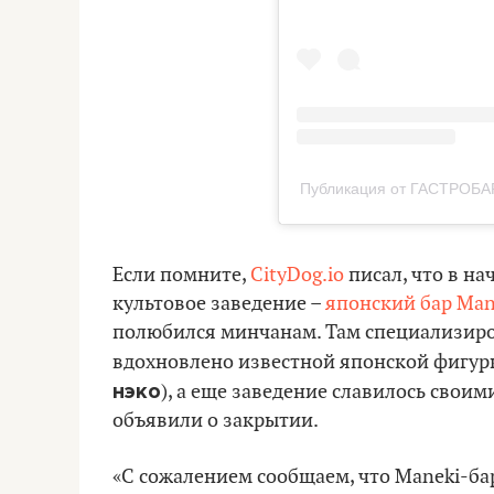
Публикация от ГАСТРОБА
Если помните,
CityDog.io
писал, что в на
культовое заведение –
японский бар Man
полюбился минчанам. Там специализиров
вдохновлено известной японской фигур
нэко
), а еще заведение славилось свои
объявили о закрытии.
«С сожалением сообщаем, что Maneki-бар