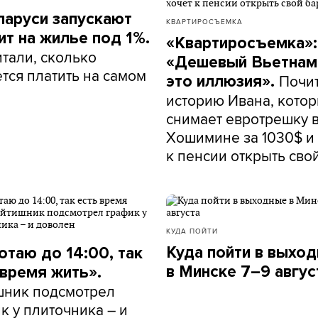
ларуси запускают
КВАРТИРОСЪЕМКА
ит на жилье под 1%.
«Квартиросъемка»:
тали, сколько
«Дешевый Вьетнам
тся платить на самом
Почи
это иллюзия».
историю Ивана, кото
снимает евротрешку 
Хошимине за 1030$ и 
к пенсии открыть сво
КУДА ПОЙТИ
Куда пойти в выхо
отаю до 14:00, так
в Минске 7–9 авгус
 время жить».
шник подсмотрел
к у плиточника – и