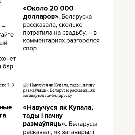
«Около 20 000
. Беларуска
долларов»
рассказала, сколько
 –
потратила на свадьбу, – в
тайте
комментариях разгорелся
рый
спор
в
хочет
й бар
дные
«Навучуся як Купала,
та
тады і пачну
Беларусы
размаўляць».
расказалі, як загаварылі