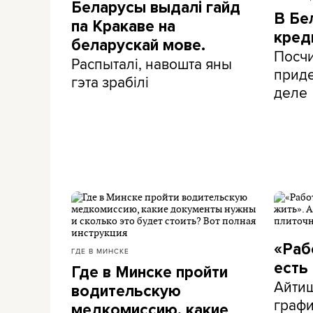
Беларусы выдалі гайд
В Бе
па Кракаве на
кред
беларускай мове.
Посчи
Распыталі, навошта яны
приде
гэта зрабілі
деле
«Раб
ГДЕ В МИНСКЕ
есть
Где в Минске пройти
Айти
водительскую
графи
медкомиссию, какие