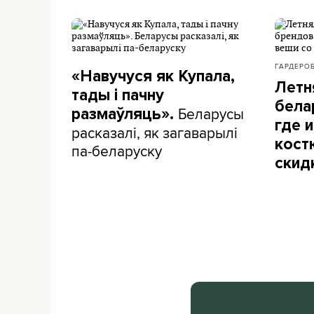
ГАРДЕРО
«Навучуся як Купала,
Летн
тады і пачну
бела
Беларусы
размаўляць».
где и
расказалі, як загаварылі
кост
па-беларуску
скид