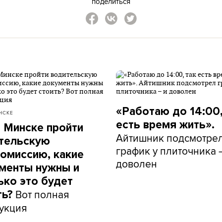
поделиться
«Работаю до 14:00,
НСКЕ
есть время жить».
в Минске пройти
Айтишник подсмотре
тельскую
график у плиточника 
омиссию, какие
доволен
менты нужны и
ько это будет
Вот полная
ть?
укция