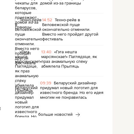
домой из-за границы
14:52
Техно-рейв в
Беловежской пуще
окончательно отменили.
Вместо него пройдет другой
фестиваль
13:40
«Гэта нешта
марсіянскае!» Паглядзіце, як
праз анамальную спёку
абмялела Прыпяць
09:39
Беларуский дизайнер
придумал новый логотип для
известного бренда. Но его идея
многим не понравилась
л
больше новостей