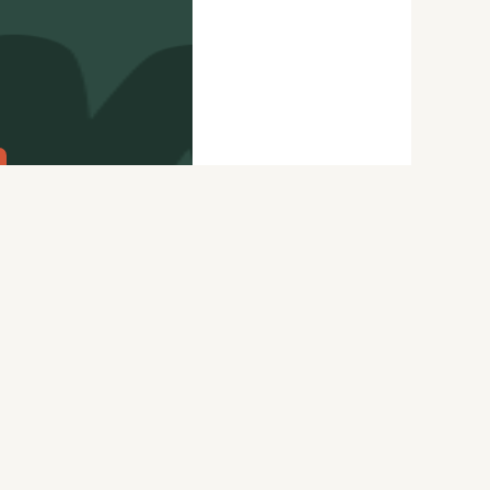
citydog.io
Перепечатка материалов
CityDog
возможна только с письменного
ydog.io
разрешения редакции.
itydog.io
Подробности
здесь
.
Нашли ошибку? Ctrl+Enter