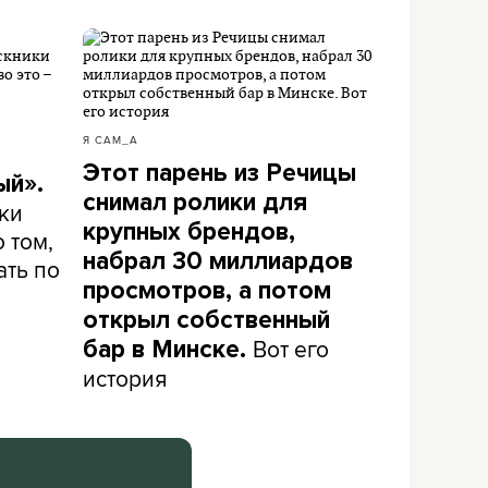
Я САМ_А
Этот парень из Речицы
ый».
снимал ролики для
ки
крупных брендов,
 том,
набрал 30 миллиардов
ать по
просмотров, а потом
открыл собственный
Вот его
бар в Минске.
история