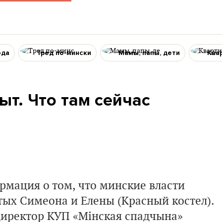
ода
Тред по-мински
Мамы, папы, дети
Ква
ыт. Что там сейчас
рмация о том, что минские власти
тых Симеона и Елены (Красный костел).
иректор КУП «Мiнская спадчына»