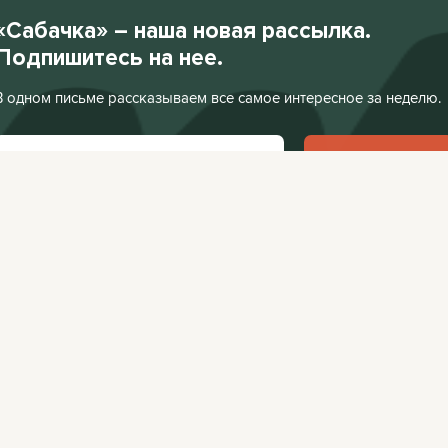
«Сабачка» – наша новая рассылка.
Подпишитесь на нее.
В одном письме рассказываем все самое интересное за неделю.
Подписаться
Нажимая «Подписаться», я соглашаюсь с
Политикой конфиденциальности
.
Facebook
VKontakte
Редакция:
editor@
Афиша:
editor@cit
Instagram
Twitter
Реклама:
editor@c
Telegram
TikTok
YouTube
RSS